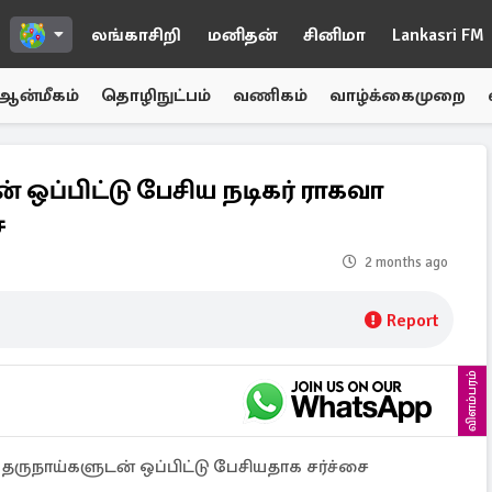
லங்காசிறி
மனிதன்
சினிமா
Lankasri FM
ஆன்மீகம்
தொழிநுட்பம்
வணிகம்
வாழ்க்கைமுறை
ஒப்பிட்டு பேசிய நடிகர் ராகவா
ை
2 months ago
Report
விளம்பரம்
ெருநாய்களுடன் ஒப்பிட்டு பேசியதாக சர்ச்சை