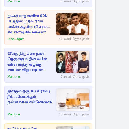
ராசிகள்!
Manithan
5 மணி நேரம் முன்
நடிகர் மாதவனின் GDN
படத்தின் முதல் நாள்
பாக்ஸ் ஆபிஸ் விவரம்...
எவ்வளவு கலெக்ஷன்?
Cineulagam
10 மணி நேரம் முன்
27வது திருமண நாள்
நெருங்கும் நிலையில்
விவாகரத்து வழக்கு
வாபஸ்! விஜய்யுடன்
மீண்டும் இணைவாரா?
Manithan
7 மணி நேரம் முன்
தினமும் ஒரு கப் கிராம்பு
நீர்.., கிடைக்கும்
நன்மைகள் என்னென்ன?
Manithan
13 மணி நேரம் முன்