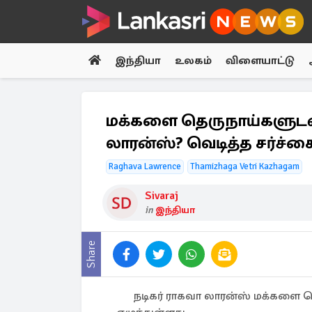
இந்தியா
உலகம்
விளையாட்டு
மக்களை தெருநாய்களுடன் 
லாரன்ஸ்? வெடித்த சர்ச்ச
Raghava Lawrence
Thamizhaga Vetri Kazhagam
Sivaraj
in
இந்தியா
Share
நடிகர் ராகவா லாரன்ஸ் மக்களை த