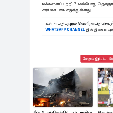
மக்களைப் பற்றி பேசும்போது தெருநாய
சர்ச்சையாக எழுந்துள்ளது.
உள்நாட்டு மற்றும் வெளிநாட்டு செ
WHATSAPP CHANNEL
இல் இணையுங்
மேலும் இந்தியா செ
கீவ் பிராந்தியத்தில் ரஷ்யாவின்
இலங்கை