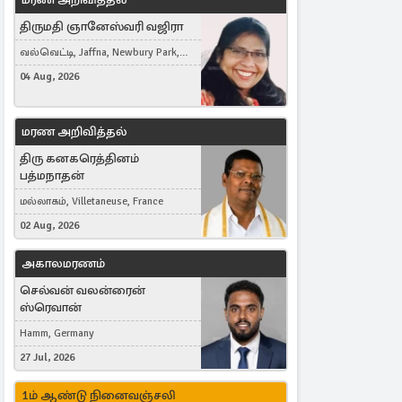
திருமதி ஞானேஸ்வரி வஜிரா
வல்வெட்டி, Jaffna, Newbury Park,
United Kingdom
04 Aug, 2026
மரண அறிவித்தல்
திரு கனகரெத்தினம்
பத்மநாதன்
மல்லாகம், Villetaneuse, France
02 Aug, 2026
அகாலமரணம்
செல்வன் வலன்ரைன்
ஸ்ரெவான்
Hamm, Germany
27 Jul, 2026
1ம் ஆண்டு நினைவஞ்சலி