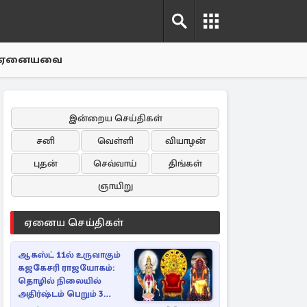
ஏனையவை
இன்றைய செய்திகள்
சனி
வெள்ளி
வியாழன்
புதன்
செவ்வாய்
திங்கள்
ஞாயிறு
ஏனைய செய்திகள்
ஆகஸ்ட் 11ல் உருவாகும்
கஜகேசரி ராஜயோகம்:
தொழில் நிலையில்
அதிர்ஷ்டம் பெறும் 3