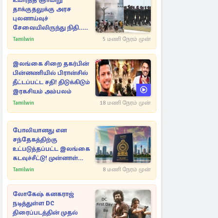
உயிர்த்த ஞாயிறு
தாக்குதலுக்கு அரச
புலனாய்வுச்
சேவையிலிருந்து நிதி..
வெளியான அதிர்ச்சி
Tamilwin
5 மணி நேரம் முன்
தகவல்!
இலங்கை சிறை தகர்பின்
பின்னணியில் பிரான்சில்
தீட்டப்பட்ட சதி! திடுக்கிடும்
இரகசியம் அம்பலம்
Tamilwin
18 மணி நேரம் முன்
போலியானது என
சந்தேகத்திற்கு
உட்படுத்தப்பட்ட இலங்கை
கடவுச்சீட்டு! முன்னாள்
எம்.பிக்கு
Tamilwin
8 மணி நேரம் முன்
பிரித்தானியாவில் ஏற்பட்ட
சிக்கல்
லோகேஷ் கனகராஜ்
நடித்துள்ள DC
திரைப்படத்தின் முதல்