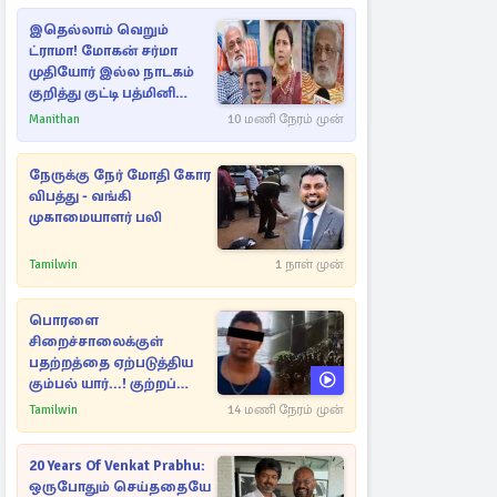
இதெல்லாம் வெறும்
ட்ராமா! மோகன் சர்மா
முதியோர் இல்ல நாடகம்
குறித்து குட்டி பத்மினி
பரபரப்பு பேட்டி
Manithan
10 மணி நேரம் முன்
நேருக்கு நேர் மோதி கோர
விபத்து - வங்கி
முகாமையாளர் பலி
Tamilwin
1 நாள் முன்
பொரளை
சிறைச்சாலைக்குள்
பதற்றத்தை ஏற்படுத்திய
கும்பல் யார்...! குற்றப்
பின்னணி தொடர்பில்
Tamilwin
14 மணி நேரம் முன்
அதிர்ச்சித் தகவல்கள்
20 Years Of Venkat Prabhu:
ஒருபோதும் செய்ததையே