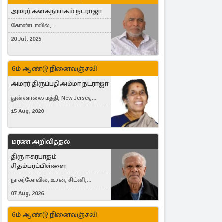
அமரர் கனகநாயகம் நடராஜா
கோண்டாவில்,
புன்னாலைக்கட்டுவன், சவுதி
20 Jul, 2025
அரேபியா, Saudi Arabia, ஜேர்மனி,
Germany, Brampton, Canada
6ம் ஆண்டு நினைவஞ்சலி
அமரர் திருப்பதிஅம்மா நடராஜா
துன்னாலை மத்தி, New Jersey,
United States, Toronto, Canada
15 Aug, 2020
மரண அறிவித்தல்
திரு ஈசுரபாதம்
சிதம்பரப்பிள்ளை
நாகர்கோவில், உசன், சிட்னி,
Australia
07 Aug, 2026
6ம் ஆண்டு நினைவஞ்சலி