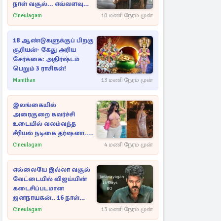
நாள் வசூல்... எவ்வளவு
தெரியுமா?
Cineulagam
10 மணி நேரம் முன்
18 ஆண்டுகளுக்குப் பிறகு
சூரியன்- கேது அரிய
சேர்க்கை: அதிர்ஷ்டம்
பெறும் 3 ராசிகள்!
Manithan
13 மணி நேரம் முன்
இலங்கையில்
அரைகுறை கவர்ச்சி
உடையில் வலம்வந்த
சீரியல் நடிகை தர்ஷனா...
அவரே வெளியிட்ட
Cineulagam
4 மணி நேரம் முன்
வீடியோ
எல்லையே இல்லா வசூல்
வேட்டையில் விஜய்யின்
கடைசிப்படமான
ஜனநாயகன்.. 16 நாள்
பாக்ஸ் ஆபிஸ்
Cineulagam
13 மணி நேரம் முன்