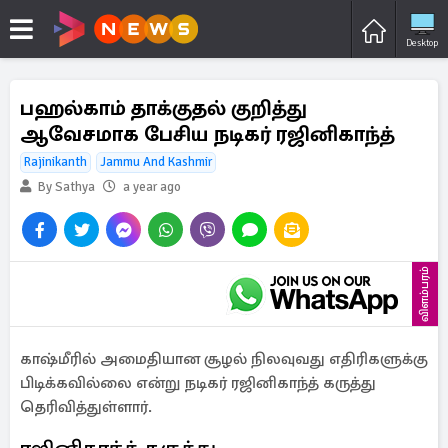
Desktop
பஹல்காம் தாக்குதல் குறித்து
ஆவேசமாக பேசிய நடிகர் ரஜினிகாந்த்
Rajinikanth
Jammu And Kashmir
By Sathya
a year ago
விளம்பரம்
காஷ்மீரில் அமைதியான சூழல் நிலவுவது எதிரிகளுக்கு
பிடிக்கவில்லை என்று நடிகர் ரஜினிகாந்த் கருத்து
தெரிவித்துள்ளார்.