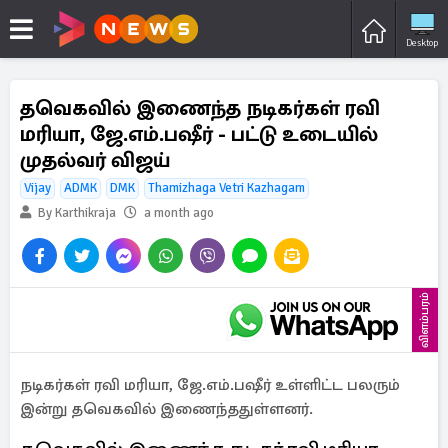
Desktop
தவெகவில் இணைந்த நடிகர்கள் ரவி
மரியா, ஜே.எம்.பஷீர் - பட்டு உடையில்
முதல்வர் விஜய்
Vijay
ADMK
DMK
Thamizhaga Vetri Kazhagam
By Karthikraja
a month ago
விளம்பரம்
நடிகர்கள் ரவி மரியா, ஜே.எம்.பஷீர் உள்ளிட்ட பலரும்
இன்று தவெகவில் இணைந்ததுள்ளனர்.