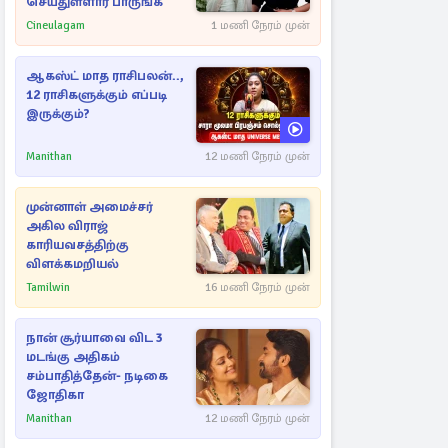
செய்துள்ளார் பாருங்க
Cineulagam
1 மணி நேரம் முன்
ஆகஸ்ட் மாத ராசிபலன்..,
12 ராசிகளுக்கும் எப்படி
இருக்கும்?
Manithan
12 மணி நேரம் முன்
முன்னாள் அமைச்சர்
அகில விராஜ்
காரியவசத்திற்கு
விளக்கமறியல்
Tamilwin
16 மணி நேரம் முன்
நான் சூர்யாவை விட 3
மடங்கு அதிகம்
சம்பாதித்தேன்- நடிகை
ஜோதிகா
Manithan
12 மணி நேரம் முன்