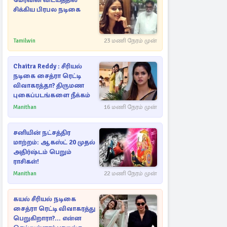
மேர்வின் விடயத்தில்
சிக்கிய பிரபல நடிகை
Tamilwin
23 மணி நேரம் முன்
Chaitra Reddy : சீரியல்
நடிகை சைத்ரா ரெட்டி
விவாகரத்தா? திருமண
புகைப்படங்களை நீக்கம்
Manithan
16 மணி நேரம் முன்
சனியின் நட்சத்திர
மாற்றம்: ஆகஸ்ட் 20 முதல்
அதிர்ஷ்டம் பெறும்
ராசிகள்!
Manithan
22 மணி நேரம் முன்
கயல் சீரியல் நடிகை
சைத்ரா ரெட்டி விவாகரத்து
பெறுகிறாரா?... என்ன