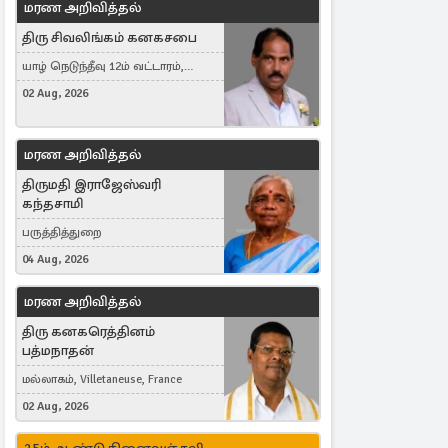
மரண அறிவித்தல்
திரு சிவலிங்கம் கனகசபை
யாழ் நெடுந்தீவு 12ம் வட்டாரம்,
Jaffna, நயினாதீவு, London, United
02 Aug, 2026
Kingdom
மரண அறிவித்தல்
திருமதி இராஜேஸ்வரி
கந்தசாமி
பருத்தித்துறை
04 Aug, 2026
மரண அறிவித்தல்
திரு கனகரெத்தினம்
பத்மநாதன்
மல்லாகம், Villetaneuse, France
02 Aug, 2026