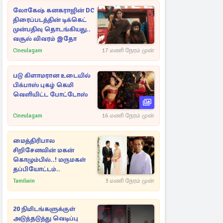
லோகேஷ் கனகராஜின் DC
திரைப்படத்தின் டிக்கெட்
முன்பதிவு தொடங்கியது..
வசூல் விவரம் இதோ
Cineulagam
17 மணி நேரம் முன்
படு கிளாமரான உடையில்
பிக்பாஸ் புகழ் கெமி
வெளியிட்ட போட்டோஸ்
Cineulagam
16 மணி நேரம் முன்
மைத்திரிபால
சிறிசேனவின் மகன்
கொழும்பில்..! மருமகள்
தப்பியோட்டம்..
Tamilwin
3 மணி நேரம் முன்
20 நிமிடங்களுக்குள்
அடுத்தடுத்து வெடிப்பு