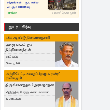
சத்தங்கள்..! துபாயில்
பெரும் பரபரப்பு..
Tamilwin
5 மணி நேரம் முன்
துயர் பகிர்வு
15ம் ஆண்டு நினைவஞ்சலி
அமரர் வல்லிபுரம்
நித்தியானந்தன்
கரவெட்டி
06 Aug, 2011
அந்தியேட்டி அழைப்பிதழும், நன்றி
நவிலலும்
திரு சின்னத்தம்பி இராமநாதன்
நெடுந்தீவு மேற்கு, கண்டாவளை
27 Jun, 2026