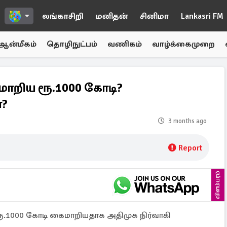
லங்காசிறி
மனிதன்
சினிமா
Lankasri FM
ஆன்மீகம்
தொழிநுட்பம்
வணிகம்
வாழ்க்கைமுறை
றிய ரூ.1000 கோடி?
ா?
3 months ago
Report
விளம்பரம்
1000 கோடி கைமாறியதாக அதிமுக நிர்வாகி