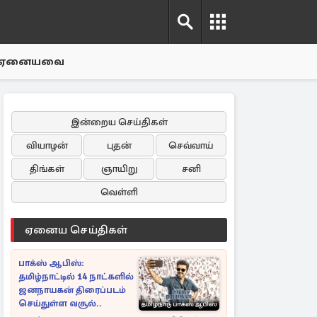
ஏனையவை
இன்றைய செய்திகள்
வியாழன்
புதன்
செவ்வாய்
திங்கள்
ஞாயிறு
சனி
வெள்ளி
ஏனைய செய்திகள்
பாக்ஸ் ஆபிஸ்:
தமிழ்நாட்டில் 14 நாட்களில்
ஜனநாயகன் திரைப்படம்
செய்துள்ள வசூல்..