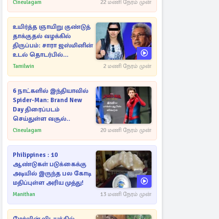
Cineulagam
22 மணி நேரம் முன்
உயிர்த்த ஞாயிறு குண்டுத்
தாக்குதல் வழக்கில்
திருப்பம்: சாரா ஜஸ்மினின்
உடல் தொடர்பில்
நீதிமன்றத்தில் வெளியான
Tamilwin
2 மணி நேரம் முன்
அதிர்ச்சி தகவல்
6 நாட்களில் இந்தியாவில்
Spider-Man: Brand New
Day திரைப்படம்
செய்துள்ள வசூல்..
Cineulagam
20 மணி நேரம் முன்
Philippines : 10
ஆண்டுகள் படுக்கைக்கு
அடியில் இருந்த பல கோடி
மதிப்புள்ள அரிய முத்து!
Manithan
13 மணி நேரம் முன்