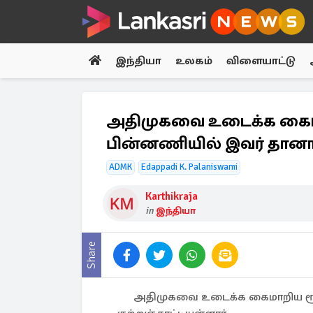
இந்தியா
உலகம்
விளையாட்டு
அதிமுகவை உடைக்க கைமா
பின்னணியில் இவர் தான
ADMK
Edappadi K. Palaniswami
Karthikraja
in
இந்தியா
Share
அதிமுகவை உடைக்க கைமாறிய ரூ.