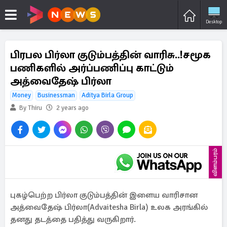
Desktop
பிரபல பிர்லா குடும்பத்தின் வாரிசு..!சமூக
பணிகளில் அர்ப்பணிப்பு காட்டும்
அத்வைதேஷ் பிர்லா
Money
Businessman
Aditya Birla Group
By Thiru
2 years ago
விளம்பரம்
புகழ்பெற்ற பிர்லா குடும்பத்தின் இளைய வாரிசான
அத்வைதேஷ் பிர்லா(Advaitesha Birla) உலக அரங்கில்
தனது தடத்தை பதித்து வருகிறார்.