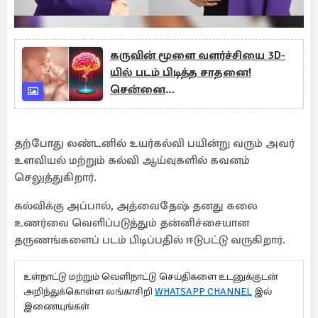
கருவின் மூளை வளர்ச்சியை 3D-
யில் படம் பிடித்த சாதனை!
சென்னை
ஆராய்ச்சியாளர்களுக்கு குவியும்
பாராட்டு
தற்போது லண்டனில் உயர்கல்வி பயின்று வரும் அவர்
உளவியல் மற்றும் கல்வி ஆய்வுகளில் கவனம்
செலுத்துகிறார்.
கல்விக்கு அப்பால், அத்வைதேஷ் தனது கலை
உணர்வை வெளிப்படுத்தும் தன்னிச்சையான
தருணங்களைப் படம் பிடிப்பதில் ஈடுபட்டு வருகிறார்.
உள்நாட்டு மற்றும் வெளிநாட்டு செய்திகளை உடனுக்குடன்
அறிந்துக்கொள்ள லங்காசிறி
WHATSAPP CHANNEL
இல்
இணையுங்கள்