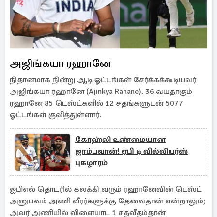
அஜிங்கயா ரஹானே
நிதானமாக நின்று ஆடி ஓட்டங்கள் சேர்க்கக்கூடியவர்
அஜிங்கயா ரஹானே (Ajinkya Rahane). 36 வயதாகும்
ரஹானே 85 டெஸ்ட்களில் 12 சதங்களுடன் 5077
ஓட்டங்கள் குவித்துள்ளார்.
கோஹ்லி உண்மையான
ஜாம்பவான்! ஏபி டி வில்லியர்ஸ்
புகழாரம்
ஐபிஎல் தொடரில் கலக்கி வரும் ரஹானேவின் டெஸ்ட்
அனுபவம் அணி வீரர்களுக்கு தேவைதான் என்றாலும்;
அவர் அணியில் விளையாட 1 சதவீதம்தான்