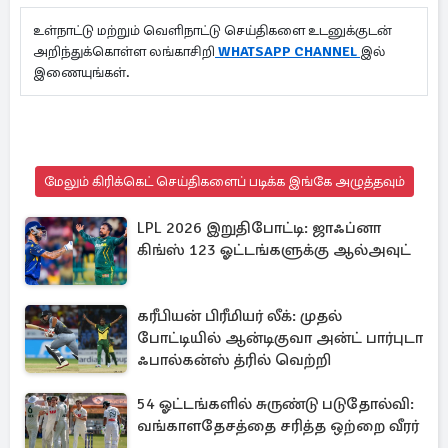
உள்நாட்டு மற்றும் வெளிநாட்டு செய்திகளை உடனுக்குடன்
அறிந்துக்கொள்ள லங்காசிறி
WHATSAPP CHANNEL
இல்
இணையுங்கள்.
மேலும் கிரிக்கெட் செய்திகளைப் படிக்க இங்கே அழுத்தவும்
LPL 2026 இறுதிபோட்டி: ஜாஃப்னா
கிங்ஸ் 123 ஓட்டங்களுக்கு ஆல்அவுட்
கரீபியன் பிரீமியர் லீக்: முதல்
போட்டியில் ஆன்டிகுவா அன்ட் பார்புடா
ஃபால்கன்ஸ் த்ரில் வெற்றி
54 ஓட்டங்களில் சுருண்டு படுதோல்வி:
வங்காளதேசத்தை சரித்த ஒற்றை வீரர்