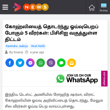
Desktop
கோஹ்லியைத் தொடர்ந்து ஓய்வுபெறப்
போகும் 5 வீரர்கள்: பிசிசிஐ வகுத்துள்ள
திட்டம்
Ravindra Jadeja
Virat Kohli
By Sivaraj
a year ago
விளம்பரம்
இந்திய டெஸ்ட் அணியில் ரோஹித் ஷர்மா, விராட்
கோஹ்லியின் ஓய்வு அறிவிப்பைத் தொடர்ந்து, மேலும்
சில வீரர்கள் ஓய்வு பெற வாய்ப்புள்ளது.