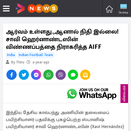
Desktop
ஆர்வம் உள்ளது.,ஆனால் நிதி இல்லை!
சாவி ஹெர்னாண்டஸின்
விண்ணப்பத்தை நிராகரித்த AIFF
India
Indian Football Team
By Thiru
a year ago
விளம்பரம்
இந்திய தேசிய கால்பந்து அணியின் தலைமைப்
பயிற்சியாளர் பதவிக்கு புகழ்பெற்ற ஸ்பானிஷ்
பயிற்சியாளர் சாவி ஹெர்னாண்டஸின் (Xavi Hernández)