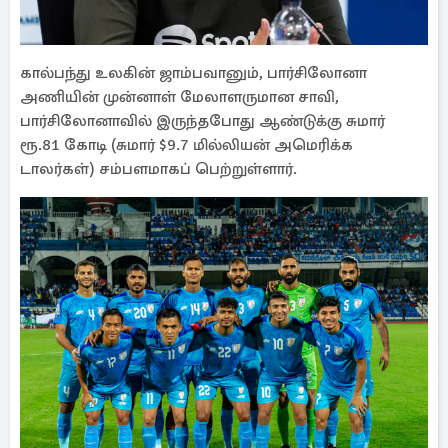
கால்பந்து உலகின் ஜாம்பவானும், பார்சிலோனா
அணியின் முன்னாள் மேலாளருமான சாவி,
பார்சிலோனாவில் இருந்தபோது ஆண்டுக்கு சுமார்
ரூ.81 கோடி (சுமார் $9.7 மில்லியன் அமெரிக்க
டாலர்கள்) சம்பளமாகப் பெற்றுள்ளார்.