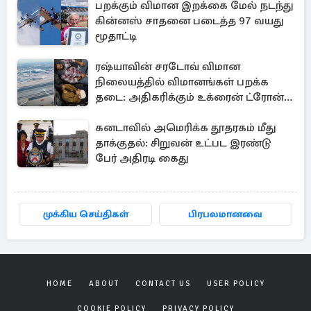
பறக்கும் விமான இறக்கை மேல் நடந்து
கின்னஸ் சாதனை படைத்த 97 வயது
மூதாட்டி
ரஷ்யாவின் சரடோவ் விமான
நிலையத்தில் விமானங்கள் பறக்க
தடை: அதிகரிக்கும் உக்ரைன் ட்ரோன்
தாக்குதல்
கனடாவில் அமெரிக்க தூதரகம் மீது
தாக்குதல்: சிறுவன் உட்பட இரண்டு
பேர் அதிரடி கைது
முக்கிய செய்திகள்
பிரபலமானவை
HOME
ABOUT
CONTACT US
USER POLICY
COOKIE POLICY
PRIVACY POLICY