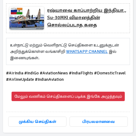
ரஷ்யாவை காப்பாற்றிய இந்தியா.,
Su-30MKI விமானத்தின்
சொல்லப்படாத கதை
உள்நாட்டு மற்றும் வெளிநாட்டு செய்திகளை உடனுக்குடன்
அறிந்துக்கொள்ள லங்காசிறி
WHATSAPP CHANNEL
இல்
இணையுங்கள்.
#AirIndia #IndiGo #AviationNews #IndiaFlights #DomesticTravel
#AirlineUpdate #IndianAviation
மேலும் வணிகம் செய்திகளைப் படிக்க இங்கே அழுத்தவும்
முக்கிய செய்திகள்
பிரபலமானவை