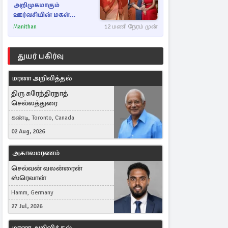
அறிமுகமாகும்
ஊர்வசியின் மகள்
தேஜலட்சுமி!
Manithan
12 மணி நேரம் முன்
துயர் பகிர்வு
மரண அறிவித்தல்
திரு சுரேந்திரநாத்
செல்லத்துரை
கண்டி, Toronto, Canada
02 Aug, 2026
அகாலமரணம்
செல்வன் வலன்ரைன்
ஸ்ரெவான்
Hamm, Germany
27 Jul, 2026
மரண அறிவித்தல்