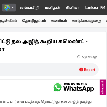
லங்காசிறி
மனிதன்
சினிமா
Lankasri FM
ஆன்மீகம்
தொழிநுட்பம்
வணிகம்
வாழ்க்கைமுறை
ட்டு தல அஜித் கூறிய கமெண்ட் -
மா
5 years ago
Report
விளம்பரம்
ொண்ட பார்வை படத்தை தொடர்ந்து தல அஜித் நடித்து