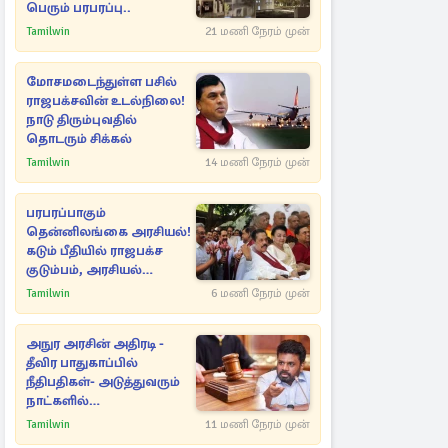
பெரும் பரபரப்பு..
Tamilwin
21 மணி நேரம் முன்
மோசமடைந்துள்ள பசில்
ராஜபக்சவின் உடல்நிலை!
நாடு திரும்புவதில்
தொடரும் சிக்கல்
Tamilwin
14 மணி நேரம் முன்
பரபரப்பாகும்
தென்னிலங்கை அரசியல்!
கடும் பீதியில் ராஜபக்ச
குடும்பம், அரசியல்
நட்புகள்
Tamilwin
6 மணி நேரம் முன்
அநுர அரசின் அதிரடி -
தீவிர பாதுகாப்பில்
நீதிபதிகள்- அடுத்துவரும்
நாட்களில்
அம்பலமாகவுள்ள ரகசியம்
Tamilwin
11 மணி நேரம் முன்