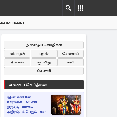
ஏனையவை
இன்றைய செய்திகள்
வியாழன்
புதன்
செவ்வாய்
திங்கள்
ஞாயிறு
சனி
வெள்ளி
ஏனைய செய்திகள்
புதன்–சுக்கிரன்
சேர்க்கையால் லாப
திருஷ்டி யோகம்:
அதிர்ஷ்டம் பெறும் டாப் 3