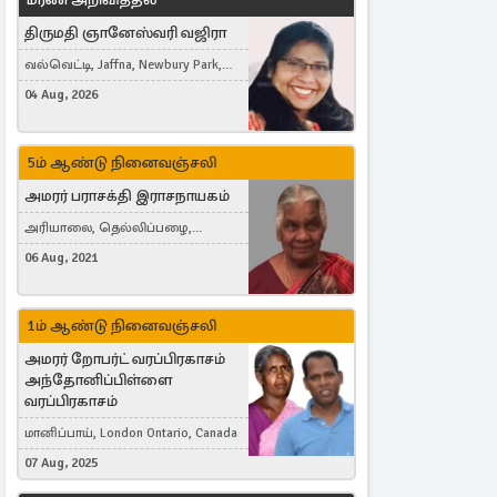
திருமதி ஞானேஸ்வரி வஜிரா
வல்வெட்டி, Jaffna, Newbury Park,
United Kingdom
04 Aug, 2026
5ம் ஆண்டு நினைவஞ்சலி
அமரர் பராசக்தி இராசநாயகம்
அரியாலை, தெல்லிப்பழை,
Montreal, Canada
06 Aug, 2021
1ம் ஆண்டு நினைவஞ்சலி
அமரர் றோபர்ட் வரப்பிரகாசம்
அந்தோனிப்பிள்ளை
வரப்பிரகாசம்
மானிப்பாய், London Ontario, Canada
07 Aug, 2025