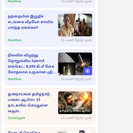
ராசிகள்!
Manithan
13 மணி நேரம் முன்
தந்தையின் இறுதிச்
சடங்கை வீடியோ காலில்
பார்த்த மகள்கள்!
Manithan
11 மணி நேரம் முன்
நிலவில் விழுந்து
நொறுங்கிய SpaceX
ராக்கெட்: 8,690 கி.மீ வேக
மோதலால் உருவான புதிய
பள்ளம்!
Manithan
10 மணி நேரம் முன்
ஜனநாயகன் தமிழ்நாடு
பாக்ஸ் ஆபிஸ்: 15
நாட்களில் செய்துள்ள
வசூல்..
Cineulagam
13 மணி நேரம் முன்