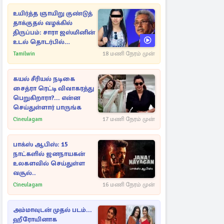
உயிர்த்த ஞாயிறு குண்டுத்
தாக்குதல் வழக்கில்
திருப்பம்: சாரா ஜஸ்மினின்
உடல் தொடர்பில்
நீதிமன்றத்தில் வெளியான
Tamilwin
18 மணி நேரம் முன்
அதிர்ச்சி தகவல்
கயல் சீரியல் நடிகை
சைத்ரா ரெட்டி விவாகரத்து
பெறுகிறாரா?... என்ன
செய்துள்ளார் பாருங்க
Cineulagam
17 மணி நேரம் முன்
பாக்ஸ் ஆபிஸ்: 15
நாட்களில் ஜனநாயகன்
உலகளவில் செய்துள்ள
வசூல்..
Cineulagam
16 மணி நேரம் முன்
அம்மாவுடன் முதல் படம்...
ஹீரோயினாக