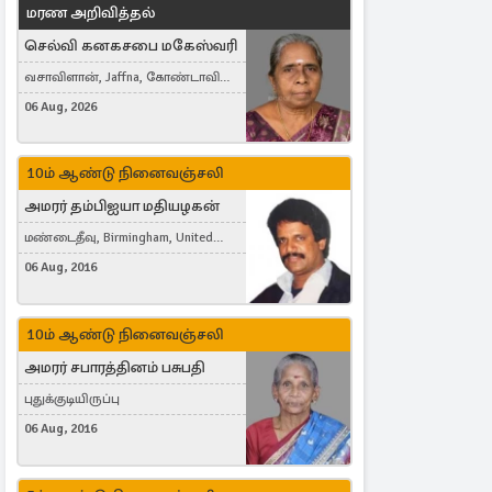
மரண அறிவித்தல்
செல்வி கனகசபை மகேஸ்வரி
வசாவிளான், Jaffna, கோண்டாவில்
கிழக்கு
06 Aug, 2026
10ம் ஆண்டு நினைவஞ்சலி
அமரர் தம்பிஐயா மதியழகன்
மண்டைதீவு, Birmingham, United
Kingdom
06 Aug, 2016
10ம் ஆண்டு நினைவஞ்சலி
அமரர் சபாரத்தினம் பசுபதி
புதுக்குடியிருப்பு
06 Aug, 2016