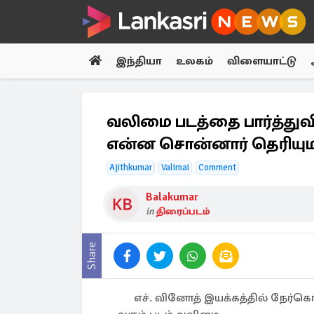
இந்தியா
உலகம்
விளையாட்டு
வலிமை படத்தை பார்த்துவி
என்ன சொன்னார் தெரியு
Ajithkumar
Valimai
Comment
Balakumar
in
திரைப்படம்
Share
எச். வினோத் இயக்கத்தில் நேர்க