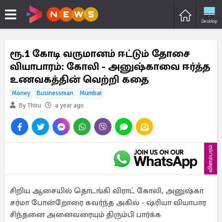
Desktop
ரூ.1 கோடி வருமானம் ஈட்டும் தோசை
வியாபாரம்: கோலி - அனுஷ்காவை ஈர்த்த
உணவகத்தின் வெற்றி கதை
Money
Businessman
Mumbai
By Thiru
a year ago
விளம்பரம்
சிறிய ஆசையில் தொடங்கி விராட் கோலி, அனுஷ்கா
சர்மா போன்றோரை கவர்ந்த அகில் - ஷ்ரியா வியாபார
சிந்தனை அனைவரையும் திரும்பி பார்க்க