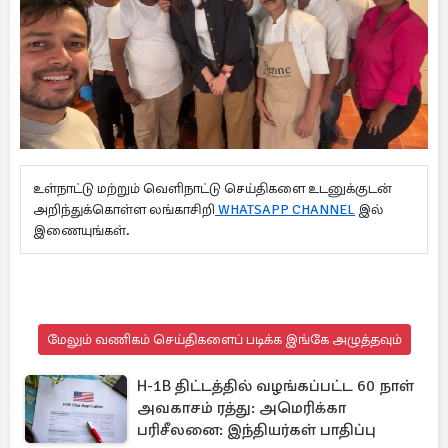
உள்நாட்டு மற்றும் வெளிநாட்டு செய்திகளை உடனுக்குடன்
அறிந்துக்கொள்ள லங்காசிறி
WHATSAPP CHANNEL
இல்
இணையுங்கள்.
மேலும் வணிகம் செய்திகளைப் படிக்க இங்கே அழுத்தவும்
H-1B திட்டத்தில் வழங்கப்பட்ட 60 நாள்
அவகாசம் ரத்து: அமெரிக்கா
பரிசீலனை: இந்தியர்கள் பாதிப்பு