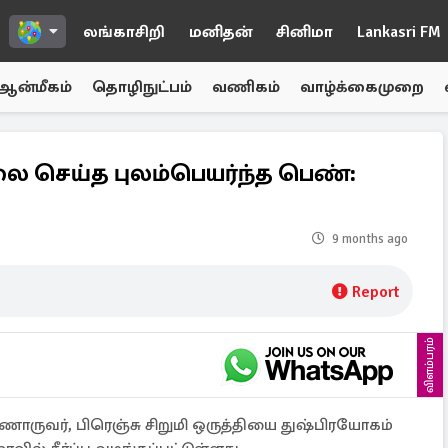
லங்காசிறி
மனிதன்
சினிமா
Lankasri FM
ஆன்மீகம்
தொழிநுட்பம்
வணிகம்
வாழ்க்கைமுறை
ை செய்த புலம்பெயர்ந்த பெண்:
9 months ago
Report
விளம்பரம்
ணொருவர், பிரெஞ்சு சிறுமி ஒருத்தியை துஷ்பிரயோகம்