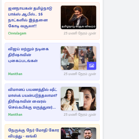
ஜனநாயகன் தமிழ்நாடு
பாக்ஸ் ஆபீஸ்.. 16
நாட்களில் இத்தனை
கோடி வசூலா!!
Cineulagam
23 மணி நேரம் முன்
விஜய் மற்றும் நடிகை
திரிஷாவின்
புகைப்படங்கள்
Manithan
23 மணி நேரம் முன்
விமானப் பயணத்தில் ஷீட்
மாஸ்க் பயன்படுத்தலாமா?
திரிஷாவின் வைரல்
செல்ஃபிக்கு மருத்துவர்
விளக்கம்
Manithan
23 மணி நேரம் முன்
நேருக்கு நேர் மோதி கோர
விபத்து - வங்கி