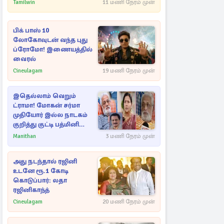
Tamilwin
11 மணி நேரம் முன்
பிக் பாஸ் 10
லோகோவுடன் வந்த புது
ப்ரோமோ! இணையத்தில்
வைரல்
Cineulagam
19 மணி நேரம் முன்
இதெல்லாம் வெறும்
ட்ராமா! மோகன் சர்மா
முதியோர் இல்ல நாடகம்
குறித்து குட்டி பத்மினி
பரபரப்பு பேட்டி
Manithan
3 மணி நேரம் முன்
அது நடந்தால் ரஜினி
உடனே ரூ.1 கோடி
கொடுப்பார்: லதா
ரஜினிகாந்த்
Cineulagam
20 மணி நேரம் முன்