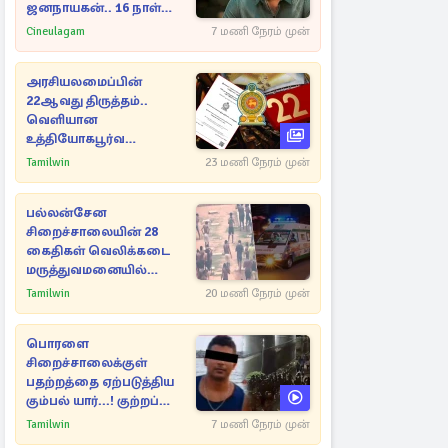
ஜனநாயகன்.. 16 நாள்
பாக்ஸ் ஆபிஸ்
Cineulagam
7 மணி நேரம் முன்
அரசியலமைப்பின்
22ஆவது திருத்தம்..
வெளியான
உத்தியோகபூர்வ
அறிவிப்பு!
Tamilwin
23 மணி நேரம் முன்
பல்லன்சேன
சிறைச்சாலையின் 28
கைதிகள் வெலிக்கடை
மருத்துவமனையில்
அனுமதி
Tamilwin
20 மணி நேரம் முன்
பொரளை
சிறைச்சாலைக்குள்
பதற்றத்தை ஏற்படுத்திய
கும்பல் யார்...! குற்றப்
பின்னணி தொடர்பில்
Tamilwin
7 மணி நேரம் முன்
அதிர்ச்சித் தகவல்கள்