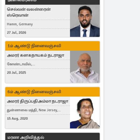
செல்வன் வலன்ரைன்
ஸ்ரெவான்
Hamm, Germany
27 Jul, 2026
1ம் ஆண்டு நினைவஞ்சலி
அமரர் கனகநாயகம் நடராஜா
கோண்டாவில்,
புன்னாலைக்கட்டுவன், சவுதி
20 Jul, 2025
அரேபியா, Saudi Arabia, ஜேர்மனி,
Germany, Brampton, Canada
6ம் ஆண்டு நினைவஞ்சலி
அமரர் திருப்பதிஅம்மா நடராஜா
துன்னாலை மத்தி, New Jersey,
United States, Toronto, Canada
15 Aug, 2020
மரண அறிவித்தல்