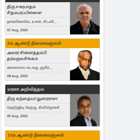
திரு ஈசுரபாதம்
சிதம்பரப்பிள்ளை
நாகர்கோவில், உசன், சிட்னி,
Australia
07 Aug, 2026
6ம் ஆண்டு நினைவஞ்சலி
அமரர் சின்னத்தம்பி
தர்மகுலசிங்கம்
கரணவாய் வடக்கு, சூரிச்,
Switzerland
08 Aug, 2020
மரண அறிவித்தல்
திரு கந்தையா துரைராசா
நெடுந்தீவு மேற்கு, கிளிநொச்சி
05 Aug, 2026
10ம் ஆண்டு நினைவஞ்சலி