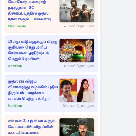
லோகேஷ் கனகராஜ்
நடித்துள்ள DC
திரைப்படத்தின் முதல்
நாள் வசூல்... எவ்வளவு
தெரியுமா?
Cineulagam
4 மணி நேரம் முன்
18 ஆண்டுகளுக்குப் பிறகு
சூரியன்- கேது அரிய
சேர்க்கை: அதிர்ஷ்டம்
பெறும் 3 ராசிகள்!
Manithan
6 மணி நேரம் முன்
முதல்வர் விஜய்
விவாகரத்து வழக்கில் புதிய
திருப்பம் - வழக்கை
வாபஸ் பெற்ற சங்கீதா!
Manithan
22 மணி நேரம் முன்
எல்லையே இல்லா வசூல்
வேட்டையில் விஜய்யின்
கடைசிப்படமான