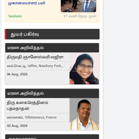
முகாமையாளர் பலி
Tamilwin
17 மணி நேரம் முன்
துயர் பகிர்வு
மரண அறிவித்தல்
திருமதி ஞானேஸ்வரி வஜிரா
வல்வெட்டி, Jaffna, Newbury Park,
United Kingdom
04 Aug, 2026
மரண அறிவித்தல்
திரு கனகரெத்தினம்
பத்மநாதன்
மல்லாகம், Villetaneuse, France
02 Aug, 2026
அகாலமரணம்