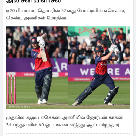
அலிசன் விளாசல்
டி20 பிளாஸ்ட் தொடரின் 52வது போட்டியில் எசெக்ஸ்,
கென்ட் அணிகள் மோதின.
முதலில் ஆடிய எசெக்ஸ் அணியில் ஜோர்டன் காக்ஸ்
31 பந்துகளில் 40 ஓட்டங்கள் எடுத்து ஆட்டமிழந்தார்.