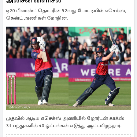
அலிசன் விளாசல்
டி20 பிளாஸ்ட் தொடரின் 52வது போட்டியில் எசெக்ஸ்,
கென்ட் அணிகள் மோதின.
முதலில் ஆடிய எசெக்ஸ் அணியில் ஜோர்டன் காக்ஸ்
31 பந்துகளில் 40 ஓட்டங்கள் எடுத்து ஆட்டமிழந்தார்.