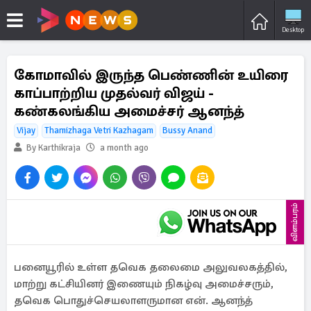
Desktop
கோமாவில் இருந்த பெண்ணின் உயிரை
காப்பாற்றிய முதல்வர் விஜய் -
கண்கலங்கிய அமைச்சர் ஆனந்த்
Vijay
Thamizhaga Vetri Kazhagam
Bussy Anand
By Karthikraja
a month ago
விளம்பரம்
பனையூரில் உள்ள தவெக தலைமை அலுவலகத்தில்,
மாற்று கட்சியினர் இணையும் நிகழ்வு அமைச்சரும்,
தவெக பொதுச்செயலாளருமான என். ஆனந்த்