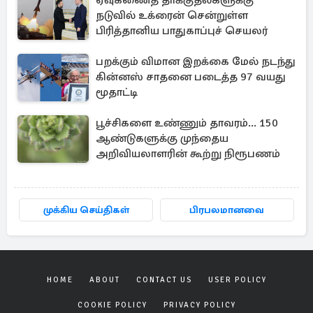
ஏவுகணைத் தாக்குதல்களுக்கு
நடுவில் உக்ரைன் சென்றுள்ள
பிரித்தானிய பாதுகாப்புச் செயலர்
பறக்கும் விமான இறக்கை மேல் நடந்து
கின்னஸ் சாதனை படைத்த 97 வயது
மூதாட்டி
பூச்சிகளை உண்ணும் தாவரம்... 150
ஆண்டுகளுக்கு முந்தைய
அறிவியலாளரின் கூற்று நிரூபணம்
முக்கிய செய்திகள்
பிரபலமானவை
HOME
ABOUT
CONTACT US
USER POLICY
COOKIE POLICY
PRIVACY POLICY