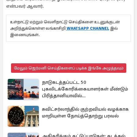
என்பவர் ஆவார்.
உள்நாட்டு மற்றும் வெளிநாட்டு செய்திகளை உடனுக்குடன்
அறிந்துக்கொள்ள லங்காசிறி
WHATSAPP CHANNEL
இல்
இணையுங்கள்.
மேலும் ஜெர்மனி செய்திகளைப் படிக்க இங்கே அழுத்தவும்
நாடுகடத்தப்பட்ட 50
புகலிடக்கோரிக்கையாளர்கள் மீண்டும்
பிரித்தானியாவில்...
சுவிட்சர்லாந்தில் குற்றவியல் வழக்காக
மாறியுள்ள நோய்த்தொற்று பரவல்
அதிகரிக்கும் கட்டுப்பாடுகள்: கடத்தல்