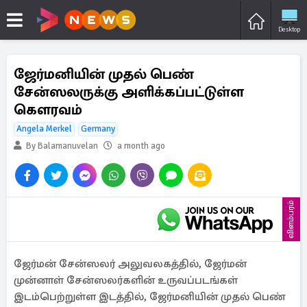
Desktop
ஜேர்மனியின் முதல் பெண்
சேன்ஸலருக்கு அளிக்கப்பட்டுள்ள
கௌரவம்
Angela Merkel
Germany
By Balamanuvelan
a month ago
விளம்பரம்
ஜேர்மன் சேன்ஸலர் அலுவலகத்தில், ஜேர்மன்
முன்னாள் சேன்ஸலர்களின் உருவப்படங்கள்
இடம்பெற்றுள்ள இடத்தில், ஜேர்மனியின் முதல் பெண்