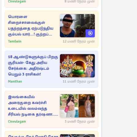
Cineulagam
8 மணி நேரம் முன்
பொரளை
சிறைச்சாலைக்குள்
பதற்றத்தை ஏற்படுத்திய
கும்பல் யார்...! குற்றப்
பின்னணி தொடர்பில்
Tamilwin
12 மணி நேரம் முன்
அதிர்ச்சித் தகவல்கள்
18 ஆண்டுகளுக்குப் பிறகு
சூரியன்- கேது அரிய
சேர்க்கை: அதிர்ஷ்டம்
பெறும் 3 ராசிகள்!
Manithan
11 மணி நேரம் முன்
இலங்கையில்
அரைகுறை கவர்ச்சி
உடையில் வலம்வந்த
சீரியல் நடிகை தர்ஷனா...
அவரே வெளியிட்ட
Cineulagam
3 மணி நேரம் முன்
வீடியோ