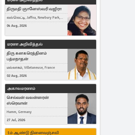
திருமதி ஞானேஸ்வரி வஜிரா
வல்வெட்டி, Jaffna, Newbury Park,
United Kingdom
04 Aug, 2026
மரண அறிவித்தல்
திரு கனகரெத்தினம்
பத்மநாதன்
மல்லாகம், Villetaneuse, France
02 Aug, 2026
அகாலமரணம்
செல்வன் வலன்ரைன்
ஸ்ரெவான்
Hamm, Germany
27 Jul, 2026
1ம் ஆண்டு நினைவஞ்சலி