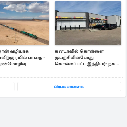
தான் வழியாக
கனடாவில் கொள்ளை
விற்கு ரயில் பாதை -
முயற்சியின்போது
முன்மொழிவு
கொல்லப்பட்ட இந்தியர்: நகர
மேயர் இரங்கல்
பிரபலமானவை