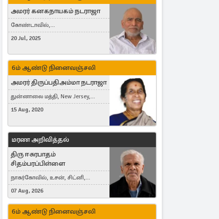
அமரர் கனகநாயகம் நடராஜா
கோண்டாவில்,
புன்னாலைக்கட்டுவன், சவுதி
20 Jul, 2025
அரேபியா, Saudi Arabia, ஜேர்மனி,
Germany, Brampton, Canada
6ம் ஆண்டு நினைவஞ்சலி
அமரர் திருப்பதிஅம்மா நடராஜா
துன்னாலை மத்தி, New Jersey,
United States, Toronto, Canada
15 Aug, 2020
மரண அறிவித்தல்
திரு ஈசுரபாதம்
சிதம்பரப்பிள்ளை
நாகர்கோவில், உசன், சிட்னி,
Australia
07 Aug, 2026
6ம் ஆண்டு நினைவஞ்சலி