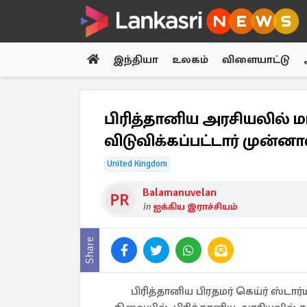
இந்தியா
உலகம்
விளையாட்டு
பிரித்தானிய அரசியலில் மா
விடுவிக்கப்பட்டார் முன்ன
United Kingdom
Balamanuvelan
in
ஐக்கிய இராச்சியம்
Share
பிரித்தானிய பிரதமர் கெய்ர் ஸ்டா