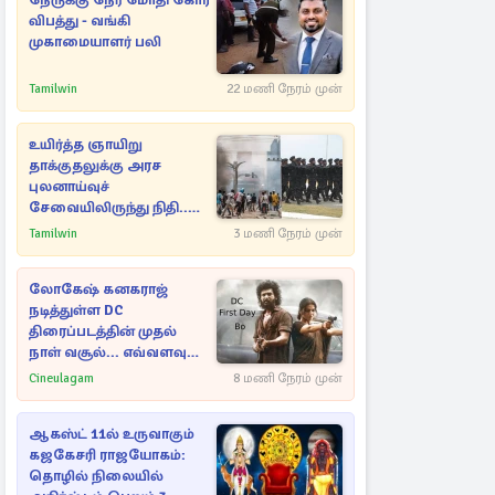
நேருக்கு நேர் மோதி கோர
விபத்து - வங்கி
முகாமையாளர் பலி
Tamilwin
22 மணி நேரம் முன்
உயிர்த்த ஞாயிறு
தாக்குதலுக்கு அரச
புலனாய்வுச்
சேவையிலிருந்து நிதி..
வெளியான அதிர்ச்சி
Tamilwin
3 மணி நேரம் முன்
தகவல்!
லோகேஷ் கனகராஜ்
நடித்துள்ள DC
திரைப்படத்தின் முதல்
நாள் வசூல்... எவ்வளவு
தெரியுமா?
Cineulagam
8 மணி நேரம் முன்
ஆகஸ்ட் 11ல் உருவாகும்
கஜகேசரி ராஜயோகம்:
தொழில் நிலையில்