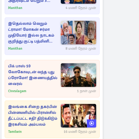
அதிர்ஷ்டம் பெறும் 3
ராசிகள்!
Manithan
4 மணி நேரம் முன்
இதெல்லாம் வெறும்
ட்ராமா! மோகன் சர்மா
முதியோர் இல்ல நாடகம்
குறித்து குட்டி பத்மினி
பரபரப்பு பேட்டி
Manithan
8 மணி நேரம் முன்
பிக் பாஸ் 10
லோகோவுடன் வந்த புது
ப்ரோமோ! இணையத்தில்
வைரல்
Cineulagam
1 நாள் முன்
இலங்கை சிறை தகர்பின்
பின்னணியில் பிரான்சில்
தீட்டப்பட்ட சதி! திடுக்கிடும்
இரகசியம் அம்பலம்
Tamilwin
16 மணி நேரம் முன்