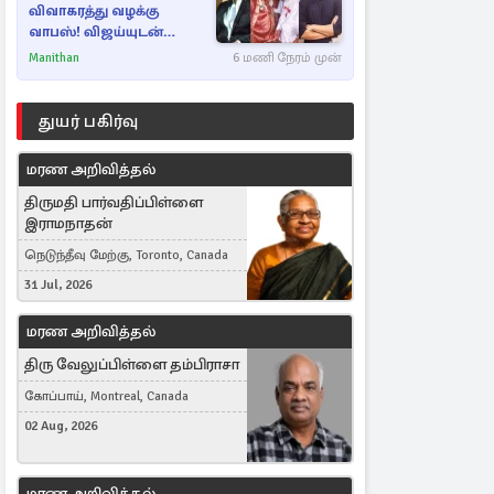
விவாகரத்து வழக்கு
வாபஸ்! விஜய்யுடன்
மீண்டும் இணைவாரா?
Manithan
6 மணி நேரம் முன்
துயர் பகிர்வு
மரண அறிவித்தல்
திருமதி பார்வதிப்பிள்ளை
இராமநாதன்
நெடுந்தீவு மேற்கு, Toronto, Canada
31 Jul, 2026
மரண அறிவித்தல்
திரு வேலுப்பிள்ளை தம்பிராசா
கோப்பாய், Montreal, Canada
02 Aug, 2026
மரண அறிவித்தல்