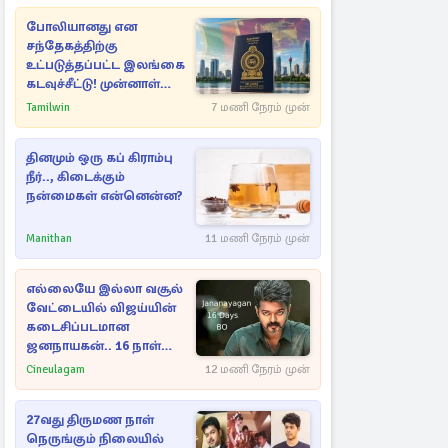
போலியானது என
சந்தேகத்திற்கு
உட்படுத்தப்பட்ட இலங்கை
கடவுச்சீட்டு! முன்னாள்
எம்.பிக்கு
Tamilwin
7 மணி நேரம் முன்
பிரித்தானியாவில் ஏற்பட்ட
சிக்கல்
தினமும் ஒரு கப் கிராம்பு
நீர்.., கிடைக்கும்
நன்மைகள் என்னென்ன?
Manithan
11 மணி நேரம் முன்
எல்லையே இல்லா வசூல்
வேட்டையில் விஜய்யின்
கடைசிப்படமான
ஜனநாயகன்.. 16 நாள்
பாக்ஸ் ஆபிஸ்
Cineulagam
12 மணி நேரம் முன்
27வது திருமண நாள்
நெருங்கும் நிலையில்