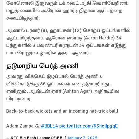
கோனொலி இருவரும் டக்அவுட் ஆகி வெளியேறினர்.
மறுமுனையில் ஆரோன் ஹார்டி நிதான ஆட்டத்தை
கடைபிடித்தார்.
ஆனால் டர்னர் (8), ஹாப்சன் (12) சொற்ப ஓட்டங்களில்
ஆட்டமிழந்தனர். ஆரோன் ஹார்டி (Aaron Hardie) 34
பந்துகளில் 3 பவுண்டரிகளுடன் 34 ஓட்டங்கள் எடுத்து
டாம் ரோஜர்ஸ் ஓவரில் அவுட் ஆனார்.
தடுமாறிய பெர்த் அணி
அவரது விக்கெட் இழப்பால் பெர்த் அணி 6
விக்கெட்டுக்கு 86 ஓட்டங்கள் என தடுமாறியது.
எனினும், ஆஷ்டன் ஏகர் (Ashton Agar) அதிரடியில்
மிரட்டினார்.
Back-to-back wickets and an incoming hat-trick ball!
Adam Zampa 👏
#BBL14
pic.twitter.com/R3hcjlpgqE
— KFC Big Bash League (@BBL)
January 7, 2025