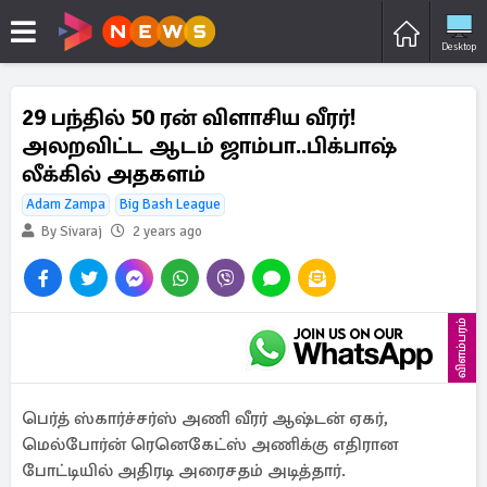
Desktop
29 பந்தில் 50 ரன் விளாசிய வீரர்!
அலறவிட்ட ஆடம் ஜாம்பா..பிக்பாஷ்
லீக்கில் அதகளம்
Adam Zampa
Big Bash League
By Sivaraj
2 years ago
விளம்பரம்
பெர்த் ஸ்கார்ச்சர்ஸ் அணி வீரர் ஆஷ்டன் ஏகர்,
மெல்போர்ன் ரெனெகேட்ஸ் அணிக்கு எதிரான
போட்டியில் அதிரடி அரைசதம் அடித்தார்.