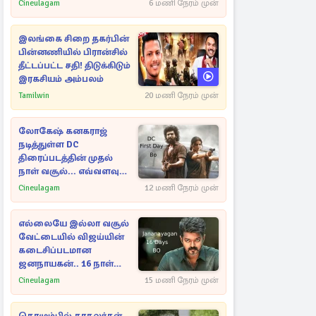
அவரே வெளியிட்ட
Cineulagam
6 மணி நேரம் முன்
வீடியோ
இலங்கை சிறை தகர்பின்
பின்னணியில் பிரான்சில்
தீட்டப்பட்ட சதி! திடுக்கிடும்
இரகசியம் அம்பலம்
Tamilwin
20 மணி நேரம் முன்
லோகேஷ் கனகராஜ்
நடித்துள்ள DC
திரைப்படத்தின் முதல்
நாள் வசூல்... எவ்வளவு
தெரியுமா?
Cineulagam
12 மணி நேரம் முன்
எல்லையே இல்லா வசூல்
வேட்டையில் விஜய்யின்
கடைசிப்படமான
ஜனநாயகன்.. 16 நாள்
பாக்ஸ் ஆபிஸ்
Cineulagam
15 மணி நேரம் முன்