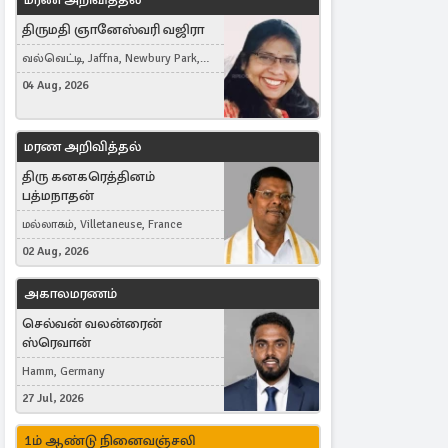
திருமதி ஞானேஸ்வரி வஜிரா
வல்வெட்டி, Jaffna, Newbury Park,
United Kingdom
04 Aug, 2026
மரண அறிவித்தல்
திரு கனகரெத்தினம்
பத்மநாதன்
மல்லாகம், Villetaneuse, France
02 Aug, 2026
அகாலமரணம்
செல்வன் வலன்ரைன்
ஸ்ரெவான்
Hamm, Germany
27 Jul, 2026
1ம் ஆண்டு நினைவஞ்சலி