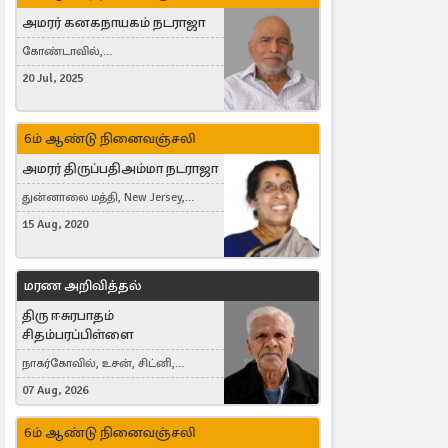
அமரர் கனகநாயகம் நடராஜா
கோண்டாவில்,
புன்னாலைக்கட்டுவன், சவுதி
20 Jul, 2025
அரேபியா, Saudi Arabia, ஜேர்மனி,
Germany, Brampton, Canada
6ம் ஆண்டு நினைவஞ்சலி
அமரர் திருப்பதிஅம்மா நடராஜா
துன்னாலை மத்தி, New Jersey,
United States, Toronto, Canada
15 Aug, 2020
மரண அறிவித்தல்
திரு ஈசுரபாதம்
சிதம்பரப்பிள்ளை
நாகர்கோவில், உசன், சிட்னி,
Australia
07 Aug, 2026
6ம் ஆண்டு நினைவஞ்சலி