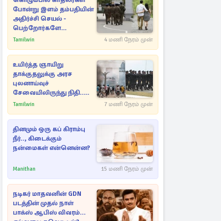
கொழும்பில் காதலர்கள்
போன்று இளம் தம்பதியின்
அதிர்ச்சி செயல் -
பெற்றோர்களே
எச்சரிக்கை
Tamilwin
4 மணி நேரம் முன்
உயிர்த்த ஞாயிறு
தாக்குதலுக்கு அரச
புலனாய்வுச்
சேவையிலிருந்து நிதி..
வெளியான அதிர்ச்சி
Tamilwin
7 மணி நேரம் முன்
தகவல்!
தினமும் ஒரு கப் கிராம்பு
நீர்.., கிடைக்கும்
நன்மைகள் என்னென்ன?
Manithan
15 மணி நேரம் முன்
நடிகர் மாதவனின் GDN
படத்தின் முதல் நாள்
பாக்ஸ் ஆபிஸ் விவரம்...