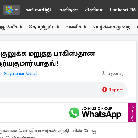
லங்காசிறி
மனிதன்
சினிமா
Lankasri FM
ஆன்மீகம்
தொழிநுட்பம்
வணிகம்
வாழ்க்கைமுறை
லுக்க மறுத்த பாகிஸ்தான்
ர்யகுமார் யாதவ்!
Suryakumar Yadav
a year ago
Report
விளம்பரம்
்கான செய்தியாளர்கள் சந்திப்பின் போது