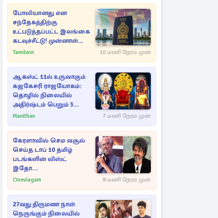
போலியானது என
சந்தேகத்திற்கு
உட்படுத்தப்பட்ட இலங்கை
கடவுச்சீட்டு! முன்னாள்
எம்.பிக்கு
Tamilwin
10 மணி நேரம் முன்
பிரித்தானியாவில் ஏற்பட்ட
சிக்கல்
ஆகஸ்ட் 11ல் உருவாகும்
கஜகேசரி ராஜயோகம்:
தொழில் நிலையில்
அதிர்ஷ்டம் பெறும் 3
ராசிகள்!
Manithan
7 மணி நேரம் முன்
கேரளாவில் செம வசூல்
செய்த டாப் 10 தமிழ்
படங்களின் லிஸ்ட்
இதோ...
Cineulagam
8 மணி நேரம் முன்
27வது திருமண நாள்
நெருங்கும் நிலையில்