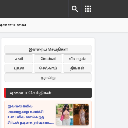
ஏனையவை
இன்றைய செய்திகள்
சனி
வெள்ளி
வியாழன்
புதன்
செவ்வாய்
திங்கள்
ஞாயிறு
ஏனைய செய்திகள்
இலங்கையில்
அரைகுறை கவர்ச்சி
உடையில் வலம்வந்த
சீரியல் நடிகை தர்ஷனா...