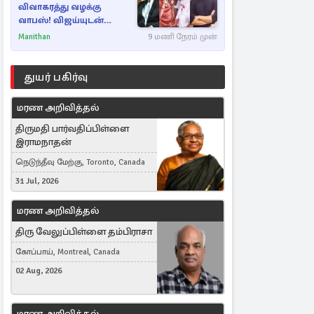
விவாகரத்து வழக்கு
வாபஸ்! விஜய்யுடன்
மீண்டும் இணைவாரா?
Manithan
9 மணி நேரம் முன்
துயர் பகிர்வு
மரண அறிவித்தல்
திருமதி பார்வதிப்பிள்ளை
இராமநாதன்
நெடுந்தீவு மேற்கு, Toronto, Canada
31 Jul, 2026
மரண அறிவித்தல்
திரு வேலுப்பிள்ளை தம்பிராசா
கோப்பாய், Montreal, Canada
02 Aug, 2026
மரண அறிவித்தல்