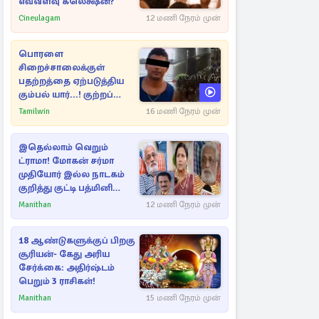
எவ்வளவு கலெக்ஷன்?
Cineulagam
12 மணி நேரம் முன்
பொரளை
சிறைச்சாலைக்குள்
பதற்றத்தை ஏற்படுத்திய
கும்பல் யார்...! குற்றப்
பின்னணி தொடர்பில்
Tamilwin
16 மணி நேரம் முன்
அதிர்ச்சித் தகவல்கள்
இதெல்லாம் வெறும்
ட்ராமா! மோகன் சர்மா
முதியோர் இல்ல நாடகம்
குறித்து குட்டி பத்மினி
பரபரப்பு பேட்டி
Manithan
12 மணி நேரம் முன்
18 ஆண்டுகளுக்குப் பிறகு
சூரியன்- கேது அரிய
சேர்க்கை: அதிர்ஷ்டம்
பெறும் 3 ராசிகள்!
Manithan
15 மணி நேரம் முன்