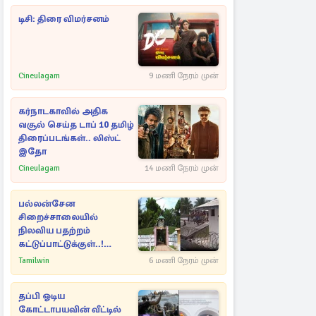
டிசி: திரை விமர்சனம்
Cineulagam
9 மணி நேரம் முன்
கர்நாடகாவில் அதிக
வசூல் செய்த டாப் 10 தமிழ்
திரைப்படங்கள்.. லிஸ்ட்
இதோ
Cineulagam
14 மணி நேரம் முன்
பல்லன்சேன
சிறைச்சாலையில்
நிலவிய பதற்றம்
கட்டுப்பாட்டுக்குள்..!
அதிரடியாக களமிறங்கிய
Tamilwin
6 மணி நேரம் முன்
அதிகாரிகள்
தப்பி ஓடிய
கோட்டாபயவின் வீட்டில்