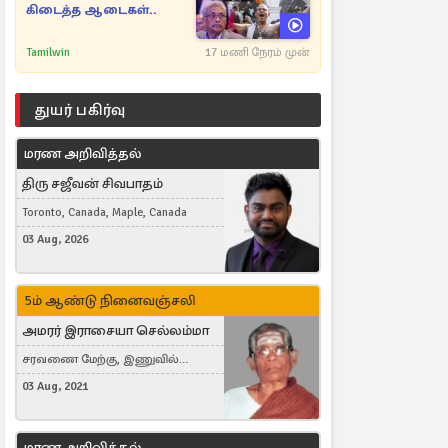
கிடைத்த ஆடைகள்..
Tamilwin
17 மணி நேரம் முன்
துயர் பகிர்வு
மரண அறிவித்தல்
திரு சஜீவன் சிவபாதம்
Toronto, Canada, Maple, Canada
03 Aug, 2026
5ம் ஆண்டு நினைவஞ்சலி
அமரர் இராசையா செல்லம்மா
சரவணை மேற்கு, இணுவில்
கிழக்கு
03 Aug, 2021
மரண அறிவித்தல்