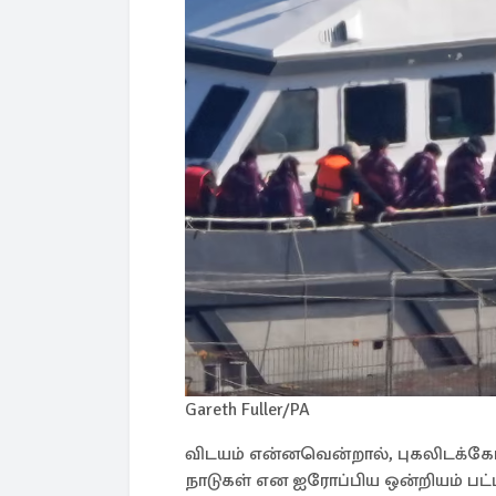
Gareth Fuller/PA
விடயம் என்னவென்றால், புகலிடக்கோ
நாடுகள் என ஐரோப்பிய ஒன்றியம் பட்ட