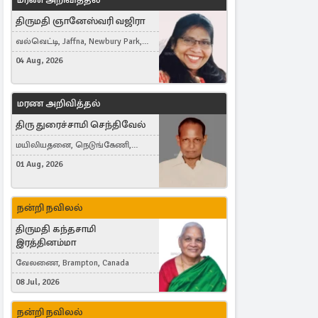
திருமதி ஞானேஸ்வரி வஜிரா
வல்வெட்டி, Jaffna, Newbury Park,
United Kingdom
04 Aug, 2026
மரண அறிவித்தல்
திரு துரைச்சாமி செந்திவேல்
மயிலியதனை, நெடுங்கேணி,
கம்பர்மலை
01 Aug, 2026
நன்றி நவிலல்
திருமதி கந்தசாமி
இரத்தினம்மா
வேலணை, Brampton, Canada
08 Jul, 2026
நன்றி நவிலல்