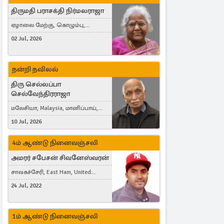
திருமதி பராசக்தி நிர்மலராஜா
ஏழாலை மேற்கு, கொழும்பு,
தங்காலை, London, United Kingdom
02 Jul, 2026
நன்றி நவிலல்
திரு செல்லப்பா
செல்வேந்திரராஜா
மலேசியா, Malaysia, மானிப்பாய்,
Duisburg, Germany, London, United
10 Jul, 2026
Kingdom
4ம் ஆண்டு நினைவஞ்சலி
அமரர் சபேசன் சிவனேஸ்வரன்
சாவகச்சேரி, East Ham, United
Kingdom
24 Jul, 2022
1ம் ஆண்டு நினைவஞ்சலி