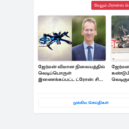
மேலும் பிரான்ஸ் ச
ஜேர்மன் விமான நிலையத்தில்
ஜேர்மன
வெடிப்பொருள்
கண்டுபி
இணைக்கப்பட்ட ட்ரோன்: சில
வெடிகு
புதிய தகவல்கள்
பிரித்த
எச்சரிக
முக்கிய செய்திகள்