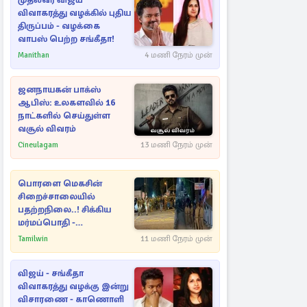
முதல்வர் விஜய்
விவாகரத்து வழக்கில் புதிய
திருப்பம் - வழக்கை
வாபஸ் பெற்ற சங்கீதா!
Manithan
4 மணி நேரம் முன்
ஜனநாயகன் பாக்ஸ்
ஆபிஸ்: உலகளவில் 16
நாட்களில் செய்துள்ள
வசூல் விவரம்
Cineulagam
13 மணி நேரம் முன்
பொரளை மெகசின்
சிறைச்சாலையில்
பதற்றநிலை..! சிக்கிய
மர்மப்பொதி -
பின்னணியில் வெளியான
Tamilwin
11 மணி நேரம் முன்
காரணம்
விஜய் - சங்கீதா
விவாகரத்து வழக்கு இன்று
விசாரணை - காணொளி