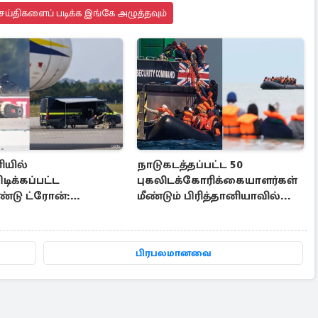
ெய்திகளைப் படிக்க இங்கே அழுத்தவும்
ியில்
நாடுகடத்தப்பட்ட 50
டிக்கப்பட்ட
புகலிடக்கோரிக்கையாளர்கள்
ண்டு ட்ரோன்:
மீண்டும் பிரித்தானியாவில்...
ானிய நிபுணர்
்கை
பிரபலமானவை