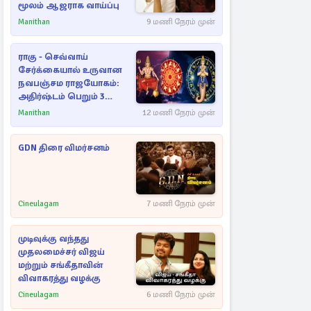
மூலம் ஆஜராக வாய்ப்பு
Manithan
9 மணி நேரம் முன்
ராகு - செவ்வாய்
சேர்க்கையால் உருவான
நவபஞ்சம ராஜயோகம்:
அதிர்ஷ்டம் பெறும் 3
ராசிகள்!
Manithan
12 மணி நேரம் முன்
GDN திரை விமர்சனம்
Cineulagam
7 மணி நேரம் முன்
முடிவுக்கு வந்தது
முதலமைச்சர் விஜய்
மற்றும் சங்கீதாவின்
விவாகரத்து வழக்கு
Cineulagam
6 மணி நேரம் முன்