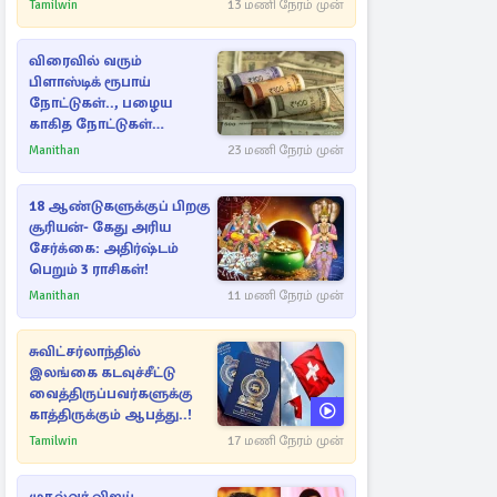
கட்டுப்படுத்த பொலிஸார்
Tamilwin
13 மணி நேரம் முன்
கண்ணீர்புகை பிரயோகம்
விரைவில் வரும்
பிளாஸ்டிக் ரூபாய்
நோட்டுகள்.., பழைய
காகித நோட்டுகள்
செல்லுமா?
Manithan
23 மணி நேரம் முன்
18 ஆண்டுகளுக்குப் பிறகு
சூரியன்- கேது அரிய
சேர்க்கை: அதிர்ஷ்டம்
பெறும் 3 ராசிகள்!
Manithan
11 மணி நேரம் முன்
சுவிட்சர்லாந்தில்
இலங்கை கடவுச்சீட்டு
வைத்திருப்பவர்களுக்கு
காத்திருக்கும் ஆபத்து..!
Tamilwin
17 மணி நேரம் முன்