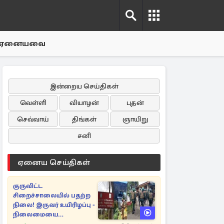
ஏனையவை
இன்றைய செய்திகள்
வெள்ளி
வியாழன்
புதன்
செவ்வாய்
திங்கள்
ஞாயிறு
சனி
ஏனைய செய்திகள்
குருவிட்ட
சிறைச்சாலையில் பதற்ற
நிலை! இருவர் உயிரிழப்பு -
நிலைமையை