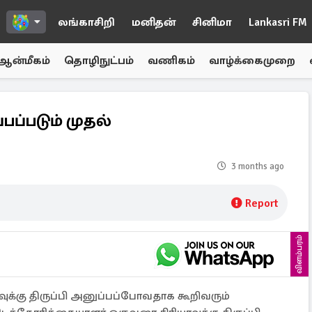
லங்காசிறி
மனிதன்
சினிமா
Lankasri FM
ஆன்மீகம்
தொழிநுட்பம்
வணிகம்
வாழ்க்கைமுறை
்பப்படும் முதல்
3 months ago
Report
விளம்பரம்
ுக்கு திருப்பி அனுப்பப்போவதாக கூறிவரும்