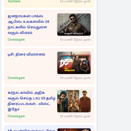
கட்டுப்படுத்த பொலிஸார்
Tamilwin
14 மணி நேரம் முன்
கண்ணீர்புகை பிரயோகம்
ஜனநாயகன் பாக்ஸ்
ஆபிஸ்: உலகளவில் 16
நாட்களில் செய்துள்ள
வசூல் விவரம்
Cineulagam
14 மணி நேரம் முன்
டிசி: திரை விமர்சனம்
Cineulagam
10 மணி நேரம் முன்
கர்நாடகாவில் அதிக
வசூல் செய்த டாப் 10 தமிழ்
திரைப்படங்கள்.. லிஸ்ட்
இதோ
Cineulagam
15 மணி நேரம் முன்