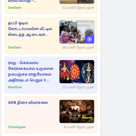
மர்மப்பொதி -
பின்னணியில் வெளியான
Tamilwin
12 மணி நேரம் முன்
காரணம்
தப்பி ஓடிய
கோட்டாபயவின் வீட்டில்
கிடைத்த ஆடைகள்..
Tamilwin
18 மணி நேரம் முன்
ராகு - செவ்வாய்
சேர்க்கையால் உருவான
நவபஞ்சம ராஜயோகம்:
அதிர்ஷ்டம் பெறும் 3
ராசிகள்!
Manithan
13 மணி நேரம் முன்
GDN திரை விமர்சனம்
Cineulagam
8 மணி நேரம் முன்