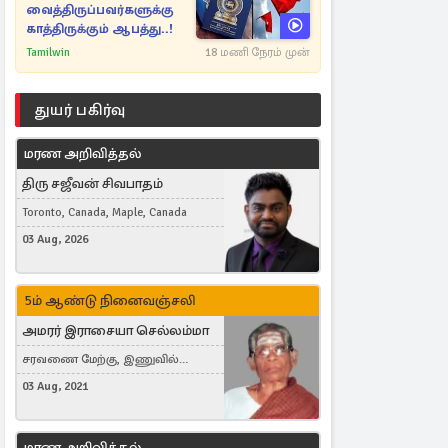
வைத்திருப்பவர்களுக்கு
காத்திருக்கும் ஆபத்து..!
Tamilwin
18 மணி நேரம் முன்
துயர் பகிர்வு
மரண அறிவித்தல்
திரு சஜீவன் சிவபாதம்
Toronto, Canada, Maple, Canada
03 Aug, 2026
5ம் ஆண்டு நினைவஞ்சலி
அமரர் இராசையா செல்லம்மா
சரவணை மேற்கு, இணுவில்
கிழக்கு
03 Aug, 2021
மரண அறிவித்தல்