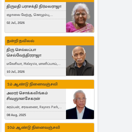
திருமதி பராசக்தி நிர்மலராஜா
ஏழாலை மேற்கு, கொழும்பு,
தங்காலை, London, United Kingdom
02 Jul, 2026
நன்றி நவிலல்
திரு செல்லப்பா
செல்வேந்திரராஜா
மலேசியா, Malaysia, மானிப்பாய்,
Duisburg, Germany, London, United
10 Jul, 2026
Kingdom
1ம் ஆண்டு நினைவஞ்சலி
அமரர் சொக்கலிங்கம்
சிவஞானசேகரன்
கரம்பன், சரவணை, Raynes Park,
London, United Kingdom
08 Aug, 2025
10ம் ஆண்டு நினைவஞ்சலி