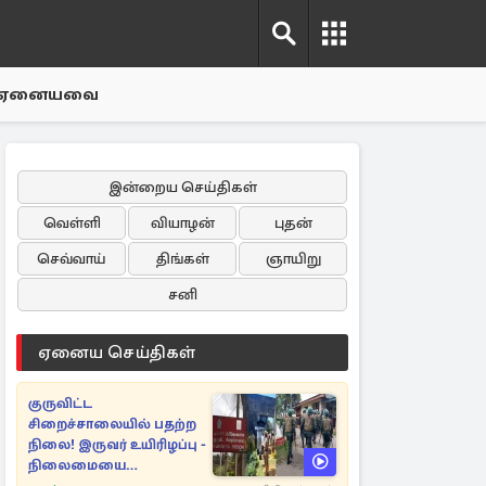
ஏனையவை
இன்றைய செய்திகள்
வெள்ளி
வியாழன்
புதன்
செவ்வாய்
திங்கள்
ஞாயிறு
சனி
ஏனைய செய்திகள்
குருவிட்ட
சிறைச்சாலையில் பதற்ற
நிலை! இருவர் உயிரிழப்பு -
நிலைமையை