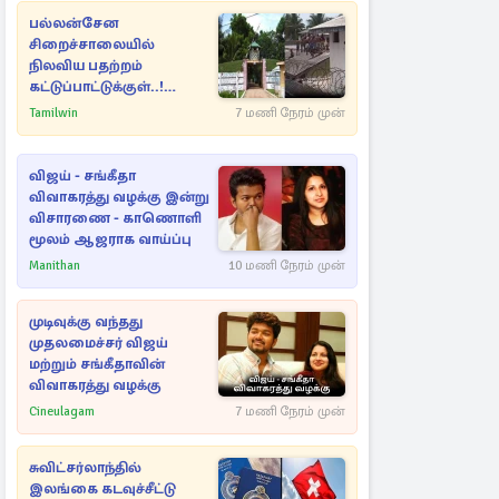
பல்லன்சேன
சிறைச்சாலையில்
நிலவிய பதற்றம்
கட்டுப்பாட்டுக்குள்..!
அதிரடியாக களமிறங்கிய
Tamilwin
7 மணி நேரம் முன்
அதிகாரிகள்
விஜய் - சங்கீதா
விவாகரத்து வழக்கு இன்று
விசாரணை - காணொளி
மூலம் ஆஜராக வாய்ப்பு
Manithan
10 மணி நேரம் முன்
முடிவுக்கு வந்தது
முதலமைச்சர் விஜய்
மற்றும் சங்கீதாவின்
விவாகரத்து வழக்கு
Cineulagam
7 மணி நேரம் முன்
சுவிட்சர்லாந்தில்
இலங்கை கடவுச்சீட்டு