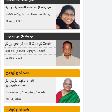
திருமதி ஞானேஸ்வரி வஜிரா
வல்வெட்டி, Jaffna, Newbury Park,
United Kingdom
04 Aug, 2026
மரண அறிவித்தல்
திரு துரைச்சாமி செந்திவேல்
மயிலியதனை, நெடுங்கேணி,
கம்பர்மலை
01 Aug, 2026
நன்றி நவிலல்
திருமதி கந்தசாமி
இரத்தினம்மா
வேலணை, Brampton, Canada
08 Jul, 2026
நன்றி நவிலல்