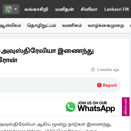
லங்காசிறி
மனிதன்
சினிமா
Lankasri FM
ஆன்மீகம்
தொழிநுட்பம்
வணிகம்
வாழ்க்கைமுறை
ா-அவுஸ்திரேலியா இணைந்து
்ரோன்
2 months ago
Report
விளம்பரம்
ம் அவுஸ்திரேலியா ஆகிய மூன்று நாடுகள் இணைந்து,