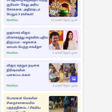
18 ஆண்டுகளுக்குப் பிறகு
சூரியன்- கேது அரிய
சேர்க்கை: அதிர்ஷ்டம்
பெறும் 3 ராசிகள்!
Manithan
12 மணி நேரம் முன்
முதல்வர் விஜய்
விவாகரத்து வழக்கில் புதிய
திருப்பம் - வழக்கை
வாபஸ் பெற்ற சங்கீதா!
Manithan
5 மணி நேரம் முன்
விஜய் மற்றும் நடிகை
திரிஷாவின்
புகைப்படங்கள்
Manithan
6 மணி நேரம் முன்
பொரளை மெகசின்
சிறைச்சாலையில்
பதற்றநிலை..! சிக்கிய