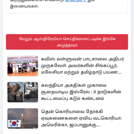
இணையுங்கள்.
மேலும் ஆஸ்திரேலியா செய்திகளைப் படிக்க இங்கே
அழுத்தவும்
சுவிஸ் வள்ளுவன் பாடசாலை அதிபர்
முருகவேள் அவர்களின் சிங்கப்பூர்,
மலேசியா மற்றும் தமிழ்நாடு பயண
அனுபவ தொகுப்பு
கலந்தியா அகதிகள் முகாமை
சூறையாடிய இஸ்ரேல் : 8 நாடுகளின்
கூட்டமைப்பு கடும் கண்டனம்
தென் கொரியாவை நோக்கி
ஏவுகணைகளை ஏவிய வடகொரியா:
அமெரிக்கா, ஜப்பானுக்கு
அனுப்பப்பட்ட தகவல்