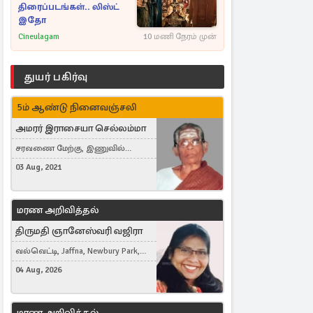
திரைப்படங்கள்.. லிஸ்ட்
இதோ
Cineulagam
10 மணி நேரம் முன்
துயர் பகிர்வு
5ம் ஆண்டு நினைவஞ்சலி
அமரர் இராசையா செல்லம்மா
சரவணை மேற்கு, இணுவில்
கிழக்கு
03 Aug, 2021
மரண அறிவித்தல்
திருமதி ஞானேஸ்வரி வஜிரா
வல்வெட்டி, Jaffna, Newbury Park,
United Kingdom
04 Aug, 2026
மரண அறிவித்தல்