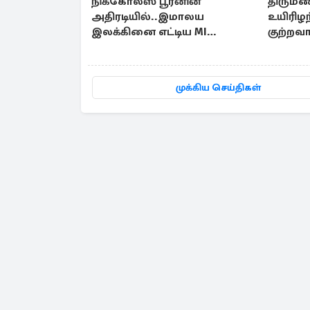
நிக்கோலஸ் பூரனின்
திருமண
அதிரடியில்..இமாலய
உயிரிழ
இலக்கினை எட்டிய MI
குற்றவ
லண்டன்
காணொ
முக்கிய செய்திகள்