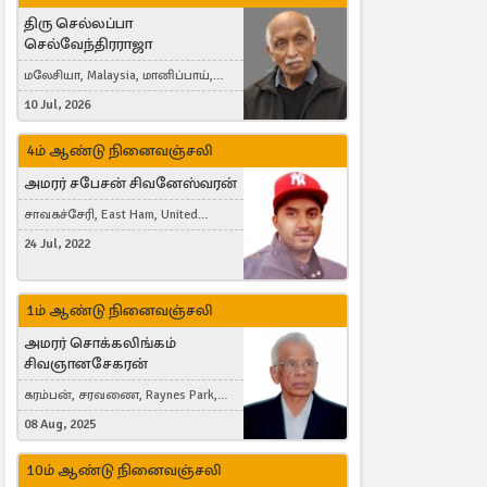
திரு செல்லப்பா
செல்வேந்திரராஜா
மலேசியா, Malaysia, மானிப்பாய்,
Duisburg, Germany, London, United
10 Jul, 2026
Kingdom
4ம் ஆண்டு நினைவஞ்சலி
அமரர் சபேசன் சிவனேஸ்வரன்
சாவகச்சேரி, East Ham, United
Kingdom
24 Jul, 2022
1ம் ஆண்டு நினைவஞ்சலி
அமரர் சொக்கலிங்கம்
சிவஞானசேகரன்
கரம்பன், சரவணை, Raynes Park,
London, United Kingdom
08 Aug, 2025
10ம் ஆண்டு நினைவஞ்சலி