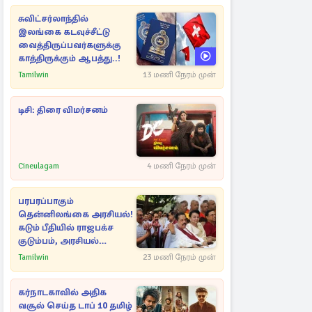
சுவிட்சர்லாந்தில்
இலங்கை கடவுச்சீட்டு
வைத்திருப்பவர்களுக்கு
காத்திருக்கும் ஆபத்து..!
Tamilwin
13 மணி நேரம் முன்
டிசி: திரை விமர்சனம்
Cineulagam
4 மணி நேரம் முன்
பரபரப்பாகும்
தென்னிலங்கை அரசியல்!
கடும் பீதியில் ராஜபக்ச
குடும்பம், அரசியல்
நட்புகள்
Tamilwin
23 மணி நேரம் முன்
கர்நாடகாவில் அதிக
வசூல் செய்த டாப் 10 தமிழ்