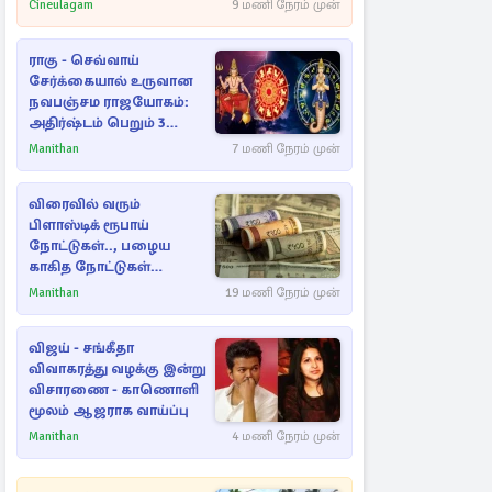
Cineulagam
9 மணி நேரம் முன்
ராகு - செவ்வாய்
சேர்க்கையால் உருவான
நவபஞ்சம ராஜயோகம்:
அதிர்ஷ்டம் பெறும் 3
ராசிகள்!
Manithan
7 மணி நேரம் முன்
விரைவில் வரும்
பிளாஸ்டிக் ரூபாய்
நோட்டுகள்.., பழைய
காகித நோட்டுகள்
செல்லுமா?
Manithan
19 மணி நேரம் முன்
விஜய் - சங்கீதா
விவாகரத்து வழக்கு இன்று
விசாரணை - காணொளி
மூலம் ஆஜராக வாய்ப்பு
Manithan
4 மணி நேரம் முன்