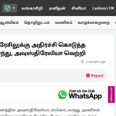
லங்காசிறி
மனிதன்
சினிமா
Lankasri FM
ஆன்மீகம்
தொழிநுட்பம்
வணிகம்
வாழ்க்கைமுறை
ேசிலுக்கு அதிர்ச்சி கொடுத்த
து, அவுஸ்திரேலியா வெற்றி
2 months ago
Report
விளம்பரம்
ண்ணத்தில் அவுஸ்திரேலியா, ஸ்கொட்லாந்து அணிகள்