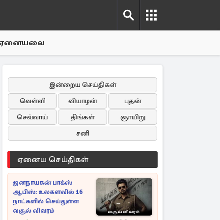
ஏனையவை
இன்றைய செய்திகள்
வெள்ளி
வியாழன்
புதன்
செவ்வாய்
திங்கள்
ஞாயிறு
சனி
ஏனைய செய்திகள்
ஜனநாயகன் பாக்ஸ்
ஆபிஸ்: உலகளவில் 16
நாட்களில் செய்துள்ள
வசூல் விவரம்