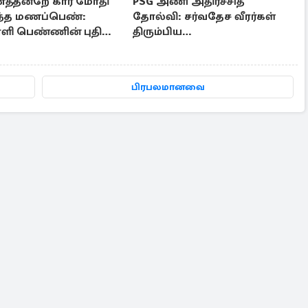
த்தன்றே கார் மோதி
PSG அணி அதிர்ச்சித்
ந்த மணப்பெண்:
தோல்வி: சர்வதேச வீரர்கள்
ாளி பெண்ணின் புதிய
திரும்பிய
ளி
பிறகே..பயிற்சியாளரின்
காரணம்
பிரபலமானவை