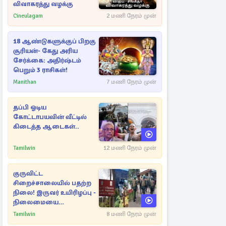
விவாகரத்து வழக்கு
Cineulagam
2 மணி நேரம் முன்
18 ஆண்டுகளுக்குப் பிறகு
சூரியன்- கேது அரிய
சேர்க்கை: அதிர்ஷ்டம்
பெறும் 3 ராசிகள்!
Manithan
7 மணி நேரம் முன்
தப்பி ஓடிய
கோட்டாபயவின் வீட்டில்
கிடைத்த ஆடைகள்..
Tamilwin
12 மணி நேரம் முன்
குருவிட்ட
சிறைச்சாலையில் பதற்ற
நிலை! இருவர் உயிரிழப்பு -
நிலைமையை
கட்டுப்படுத்த பொலிஸார்
Tamilwin
8 மணி நேரம் முன்
கண்ணீர்புகை பிரயோகம்