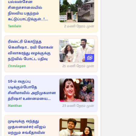
பல்லன்சேன
சிறைச்சாலையில்
நிலவிய பதற்றம்
கட்டுப்பாட்டுக்குள்..!
அதிரடியாக களமிறங்கிய
Tamilwin
2 மணி நேரம் முன்
அதிகாரிகள்
ரீஎன்ட்ரி கொடுத்த
கெனிஷா.. ரவி மோகன்
விவாகரத்து வழக்குக்கு
நடுவில் போட்ட பதிவு
Cineulagam
21 மணி நேரம் முன்
10-ம் வகுப்பு
படிக்கும்போதே
சினிமாவில் அறிமுகமான
த்ரிஷா! உண்மையை
பகிர்ந்த இயக்குநர் பிரவீன்
Manithan
23 மணி நேரம் முன்
காந்தி
முடிவுக்கு வந்தது
முதலமைச்சர் விஜய்
மற்றும் சங்கீதாவின்