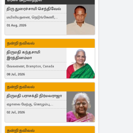
திரு துரைச்சாமி செந்திவேல்
மயிலியதனை, நெடுங்கேணி,
கம்பர்மலை
01 Aug, 2026
நன்றி நவிலல்
திருமதி கந்தசாமி
இரத்தினம்மா
வேலணை, Brampton, Canada
08 Jul, 2026
நன்றி நவிலல்
திருமதி பராசக்தி நிர்மலராஜா
ஏழாலை மேற்கு, கொழும்பு,
தங்காலை, London, United Kingdom
02 Jul, 2026
நன்றி நவிலல்