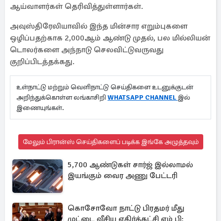
ஆய்வாளர்கள் தெரிவித்துள்ளார்கள்.
அவுஸ்திரேலியாவில் இந்த மின்சார எறும்புகளை
ஒழிப்பதற்காக 2,000ஆம் ஆண்டு முதல், பல மில்லியன்
டொலர்களை அந்நாடு செலவிட்டுவருவது
குறிப்பிடத்தக்கது.
உள்நாட்டு மற்றும் வெளிநாட்டு செய்திகளை உடனுக்குடன்
அறிந்துக்கொள்ள லங்காசிறி
WHATSAPP CHANNEL
இல்
இணையுங்கள்.
மேலும் பிரான்ஸ் செய்திகளைப் படிக்க இங்கே அழுத்தவும்
5,700 ஆண்டுகள் சார்ஜ் இல்லாமல்
இயங்கும் வைர அணு பேட்டரி
கொசோவோ நாட்டு பிரதமர் மீது
முட்டை வீசிய எதிர்க்கட்சி எம் பி: