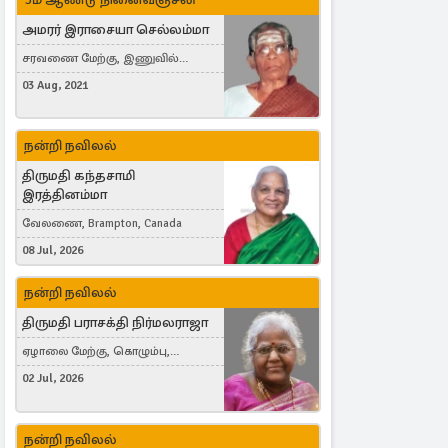
அமரர் இராசையா செல்லம்மா
சரவணை மேற்கு, இணுவில்
கிழக்கு
03 Aug, 2021
நன்றி நவிலல்
திருமதி கந்தசாமி
இரத்தினம்மா
வேலணை, Brampton, Canada
08 Jul, 2026
நன்றி நவிலல்
திருமதி பராசக்தி நிர்மலராஜா
ஏழாலை மேற்கு, கொழும்பு,
தங்காலை, London, United Kingdom
02 Jul, 2026
நன்றி நவிலல்