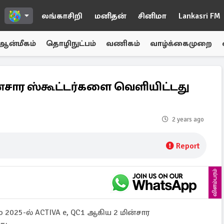
லங்காசிறி
மனிதன்
சினிமா
Lankasri FM
ஆன்மீகம்
தொழிநுட்பம்
வணிகம்
வாழ்க்கைமுறை
ன்சார ஸ்கூட்டர்களை வெளியிட்டது
2 years ago
Report
விளம்பரம்
 2025-ல் ACTIVA e, QC1 ஆகிய 2 மின்சார