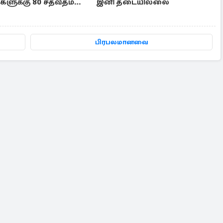
ளுக்கு 80 சதவீதம்
இனி தடையில்லை
டி
பிரபலமானவை