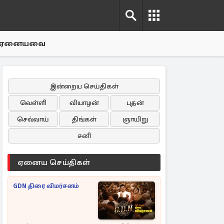
ஏனையவை
இன்றைய செய்திகள்
வெள்ளி
வியாழன்
புதன்
செவ்வாய்
திங்கள்
ஞாயிறு
சனி
ஏனைய செய்திகள்
GDN திரை விமர்சனம்