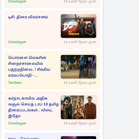
Cineulagam
12 மணி நேரம் முன்
டிசி: திரை விமர்சனம்
Cineulagam
14 மணி நேரம் முன்
பொரளை மெகசின்
சிறைச்சாலையில்
பதற்றநிலை..! சிக்கிய
மர்மப்பொதி -
பின்னணியில் வெளியான
Tamilwin
16 மணி நேரம் முன்
காரணம்
கர்நாடகாவில் அதிக
வசூல் செய்த டாப் 10 தமிழ்
திரைப்படங்கள்.. லிஸ்ட்
இதோ
Cineulagam
19 மணி நேரம் முன்