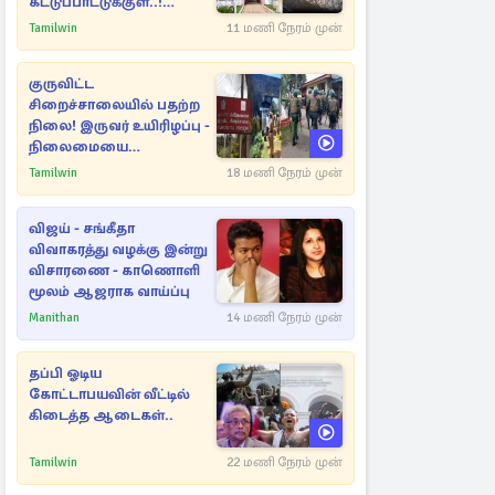
கட்டுப்பாட்டுக்குள்..!
அதிரடியாக களமிறங்கிய
Tamilwin
11 மணி நேரம் முன்
அதிகாரிகள்
குருவிட்ட
சிறைச்சாலையில் பதற்ற
நிலை! இருவர் உயிரிழப்பு -
நிலைமையை
கட்டுப்படுத்த பொலிஸார்
Tamilwin
18 மணி நேரம் முன்
கண்ணீர்புகை பிரயோகம்
விஜய் - சங்கீதா
விவாகரத்து வழக்கு இன்று
விசாரணை - காணொளி
மூலம் ஆஜராக வாய்ப்பு
Manithan
14 மணி நேரம் முன்
தப்பி ஓடிய
கோட்டாபயவின் வீட்டில்
கிடைத்த ஆடைகள்..
Tamilwin
22 மணி நேரம் முன்