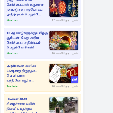
ராகு - செவ்வாய்
சேர்க்கையால் உருவான
நவபஞ்சம ராஜயோகம்:
அதிர்ஷ்டம் பெறும் 3
ராசிகள்!
Manithan
17 மணி நேரம் முன்
18 ஆண்டுகளுக்குப் பிறகு
சூரியன்- கேது அரிய
சேர்க்கை: அதிர்ஷ்டம்
பெறும் 3 ராசிகள்!
Manithan
16 மணி நேரம் முன்
அரசியலமைப்பின்
22ஆவது திருத்தம்..
வெளியான
உத்தியோகபூர்வ
அறிவிப்பு!
Tamilwin
10 மணி நேரம் முன்
பல்லன்சேன
சிறைச்சாலையில்
நிலவிய பதற்றம்