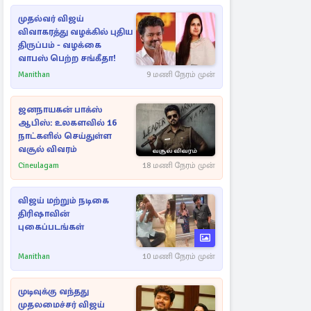
முதல்வர் விஜய்
விவாகரத்து வழக்கில் புதிய
திருப்பம் - வழக்கை
வாபஸ் பெற்ற சங்கீதா!
Manithan
9 மணி நேரம் முன்
ஜனநாயகன் பாக்ஸ்
ஆபிஸ்: உலகளவில் 16
நாட்களில் செய்துள்ள
வசூல் விவரம்
Cineulagam
18 மணி நேரம் முன்
விஜய் மற்றும் நடிகை
திரிஷாவின்
புகைப்படங்கள்
Manithan
10 மணி நேரம் முன்
முடிவுக்கு வந்தது
முதலமைச்சர் விஜய்