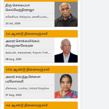
திரு செல்லப்பா
செல்வேந்திரராஜா
மலேசியா, Malaysia, மானிப்பாய்,
Duisburg, Germany, London, United
10 Jul, 2026
Kingdom
1ம் ஆண்டு நினைவஞ்சலி
அமரர் சொக்கலிங்கம்
சிவஞானசேகரன்
கரம்பன், சரவணை, Raynes Park,
London, United Kingdom
08 Aug, 2025
10ம் ஆண்டு நினைவஞ்சலி
அமரர் சம்பந்தபிள்ளை
பரமேஸ்வரி
மீசாலை, London, United Kingdom
07 Aug, 2016
4ம் ஆண்டு நினைவஞ்சலி