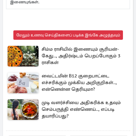
இணையுங்கள்.
மேலும் உணவு செய்திகளைப் படிக்க இங்கே அழுத்தவும்
சிம்ம ராசியில் இணையும் சூரியன்-
கேது.., அதிர்ஷ்டம் பெறப்போகும் 3
ராசிகள்
வைட்டமின் B12 குறைபாட்டை
எச்சரிக்கும் முக்கிய அறிகுறிகள்..,
என்னென்ன தெரியுமா?
முடி வளர்ச்சியை அதிகரிக்க உதவும்
செம்பருத்தி எண்ணெய்.., எப்படி
தயாரிப்பது?