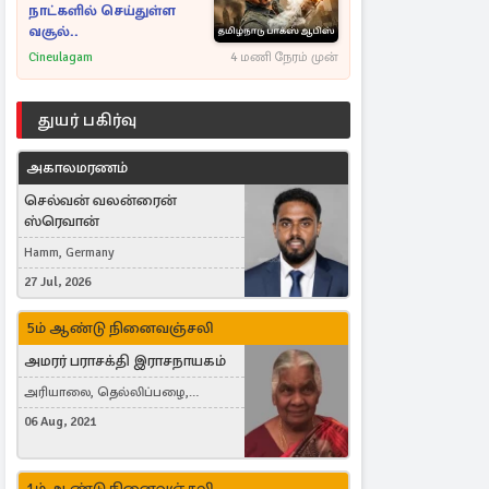
நாட்களில் செய்துள்ள
வசூல்..
Cineulagam
4 மணி நேரம் முன்
துயர் பகிர்வு
அகாலமரணம்
செல்வன் வலன்ரைன்
ஸ்ரெவான்
Hamm, Germany
27 Jul, 2026
5ம் ஆண்டு நினைவஞ்சலி
அமரர் பராசக்தி இராசநாயகம்
அரியாலை, தெல்லிப்பழை,
Montreal, Canada
06 Aug, 2021
1ம் ஆண்டு நினைவஞ்சலி