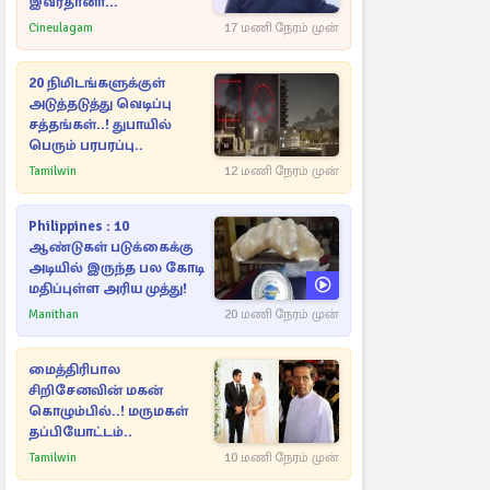
இவர்தானா...
Cineulagam
17 மணி நேரம் முன்
20 நிமிடங்களுக்குள்
அடுத்தடுத்து வெடிப்பு
சத்தங்கள்..! துபாயில்
பெரும் பரபரப்பு..
Tamilwin
12 மணி நேரம் முன்
Philippines : 10
ஆண்டுகள் படுக்கைக்கு
அடியில் இருந்த பல கோடி
மதிப்புள்ள அரிய முத்து!
Manithan
20 மணி நேரம் முன்
மைத்திரிபால
சிறிசேனவின் மகன்
கொழும்பில்..! மருமகள்
தப்பியோட்டம்..
Tamilwin
10 மணி நேரம் முன்