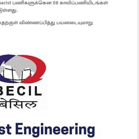
 Pharmacist பணிகளுக்கென 08 காலிப்பணியிடங்கள்
டுள்ளது.
டிவதற்குள் விண்ணப்பித்து பயனடையுமாறு