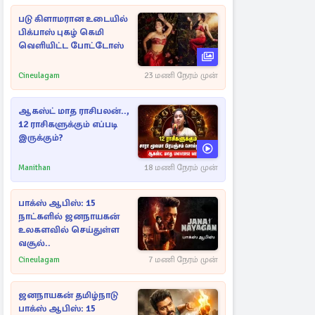
படு கிளாமரான உடையில்
பிக்பாஸ் புகழ் கெமி
வெளியிட்ட போட்டோஸ்
Cineulagam
23 மணி நேரம் முன்
ஆகஸ்ட் மாத ராசிபலன்..,
12 ராசிகளுக்கும் எப்படி
இருக்கும்?
Manithan
18 மணி நேரம் முன்
பாக்ஸ் ஆபிஸ்: 15
நாட்களில் ஜனநாயகன்
உலகளவில் செய்துள்ள
வசூல்..
Cineulagam
7 மணி நேரம் முன்
ஜனநாயகன் தமிழ்நாடு
பாக்ஸ் ஆபிஸ்: 15