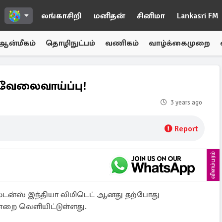
லங்காசிறி
மனிதன்
சினிமா
Lankasri FM
ஆன்மீகம்
தொழிநுட்பம்
வணிகம்
வாழ்க்கைமுறை
் வேலைவாய்ப்பு!
3 years ago
Report
விளம்பரம்
சல்டன்ஸ் இந்தியா லிமிடெட் ஆனது தற்போது
ன்றை வெளியிட்டுள்ளது.