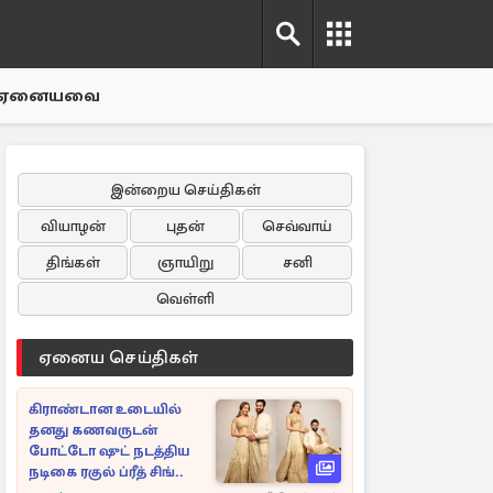
ஏனையவை
இன்றைய செய்திகள்
வியாழன்
புதன்
செவ்வாய்
திங்கள்
ஞாயிறு
சனி
வெள்ளி
ஏனைய செய்திகள்
கிராண்டான உடையில்
தனது கணவருடன்
போட்டோ ஷுட் நடத்திய
நடிகை ரகுல் ப்ரீத் சிங்..