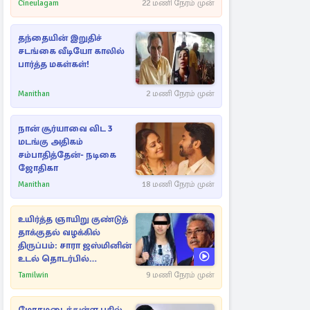
Cineulagam
22 மணி நேரம் முன்
தந்தையின் இறுதிச்
சடங்கை வீடியோ காலில்
பார்த்த மகள்கள்!
Manithan
2 மணி நேரம் முன்
நான் சூர்யாவை விட 3
மடங்கு அதிகம்
சம்பாதித்தேன்- நடிகை
ஜோதிகா
Manithan
18 மணி நேரம் முன்
உயிர்த்த ஞாயிறு குண்டுத்
தாக்குதல் வழக்கில்
திருப்பம்: சாரா ஜஸ்மினின்
உடல் தொடர்பில்
நீதிமன்றத்தில் வெளியான
Tamilwin
9 மணி நேரம் முன்
அதிர்ச்சி தகவல்