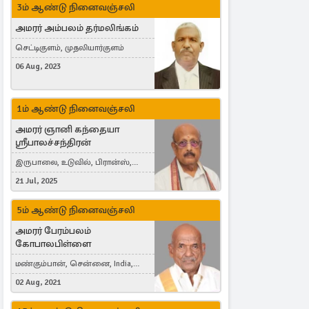
3ம் ஆண்டு நினைவஞ்சலி
அமரர் அம்பலம் தர்மலிங்கம்
செட்டிகுளம், முதலியார்குளம்
06 Aug, 2023
1ம் ஆண்டு நினைவஞ்சலி
அமரர் ஞானி கந்தையா
ஸ்ரீபாலச்சந்திரன்
இருபாலை, உடுவில், பிரான்ஸ்,
France
21 Jul, 2025
5ம் ஆண்டு நினைவஞ்சலி
அமரர் பேரம்பலம்
கோபாலபிள்ளை
மண்கும்பான், சென்னை, India,
Cergy, France
02 Aug, 2021