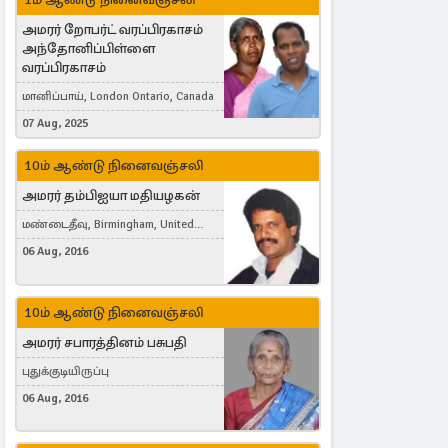
அமரர் றோபர்ட் வரப்பிரகாசம்
அந்தோனிப்பிள்ளை
வரப்பிரகாசம்
மானிப்பாய், London Ontario, Canada
07 Aug, 2025
10ம் ஆண்டு நினைவஞ்சலி
அமரர் தம்பிஐயா மதியழகன்
மண்டைதீவு, Birmingham, United
Kingdom
06 Aug, 2016
10ம் ஆண்டு நினைவஞ்சலி
அமரர் சபாரத்தினம் பசுபதி
புதுக்குடியிருப்பு
06 Aug, 2016