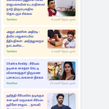
மோசமடைந்துள்ள பசில்
ராஜபக்சவின் உடல்நிலை!
நாடு திரும்புவதில்
தொடரும் சிக்கல்
Tamilwin
6 மணி நேரம் முன்
அநுர அரசின் அதிரடி -
தீவிர பாதுகாப்பில்
நீதிபதிகள்- அடுத்துவரும்
நாட்களில்
அம்பலமாகவுள்ள ரகசியம்
Tamilwin
2 மணி நேரம் முன்
Chaitra Reddy : சீரியல்
நடிகை சைத்ரா ரெட்டி
விவாகரத்தா? திருமண
புகைப்படங்களை நீக்கம்
Manithan
23 மணி நேரம் முன்
ஹிந்தி சீரியலில் நடிக்கும்
சன் டிவி மருமகள் சீரியல்
ஹீரோ ராகுல்... நாயகி