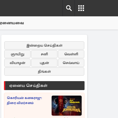
ஏனையவை
இன்றைய செய்திகள்
ஞாயிறு
சனி
வெள்ளி
வியாழன்
புதன்
செவ்வாய்
திங்கள்
ஏனைய செய்திகள்
கொரியன் கனகராஜு:
திரை விமர்சனம்