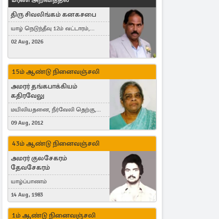
திரு சிவலிங்கம் கனகசபை
யாழ் நெடுந்தீவு 12ம் வட்டாரம்,
Jaffna, நயினாதீவு, London, United
02 Aug, 2026
Kingdom
15ம் ஆண்டு நினைவஞ்சலி
அமரர் தங்கபாக்கியம்
கதிரவேலு
மயிலியதனை, நீர்வேலி தெற்கு,
Herning, Denmark
09 Aug, 2012
43ம் ஆண்டு நினைவஞ்சலி
அமரர் குலசேகரம்
தேவசேகரம்
யாழ்ப்பாணம்
14 Aug, 1983
1ம் ஆண்டு நினைவஞ்சலி