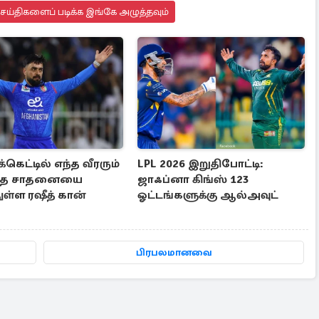
செய்திகளைப் படிக்க இங்கே அழுத்தவும்
க்கெட்டில் எந்த வீரரும்
LPL 2026 இறுதிபோட்டி:
ாத சாதனையை
ஜாஃப்னா கிங்ஸ் 123
ள்ள ரஷீத் கான்
ஓட்டங்களுக்கு ஆல்அவுட்
பிரபலமானவை