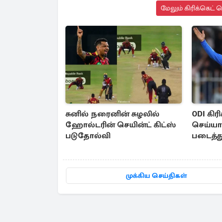
மேலும் கிரிக்கெட் 
சுனில் நரைனின் சுழலில்
ODI கிரி
ஹோல்டரின் செயின்ட் கிட்ஸ்
செய்ய
படுதோல்வி
படைத்து
முக்கிய செய்திகள்