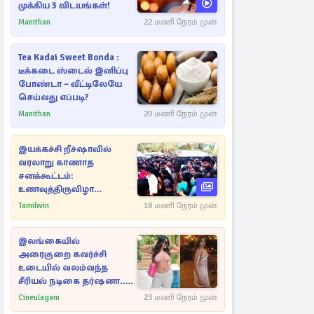
முக்கிய 3 விடயங்கள்!
Manithan
22 மணி நேரம் முன்
Tea Kadai Sweet Bonda :
டீக்கடை ஸ்டைல் இனிப்பு
போண்டா – வீட்டிலேயே
செய்வது எப்படி?
Manithan
20 மணி நேரம் முன்
இயக்கச்சி றீச்ஷாவில்
வரலாறு காணாத
சனக்கூட்டம்:
உணவுத்திருவிழா
இடைநிறுத்தம்
Tamilwin
18 மணி நேரம் முன்
இலங்கையில்
அரைகுறை கவர்ச்சி
உடையில் வலம்வந்த
சீரியல் நடிகை தர்ஷனா...
அவரே வெளியிட்ட
Cineulagam
23 மணி நேரம் முன்
வீடியோ