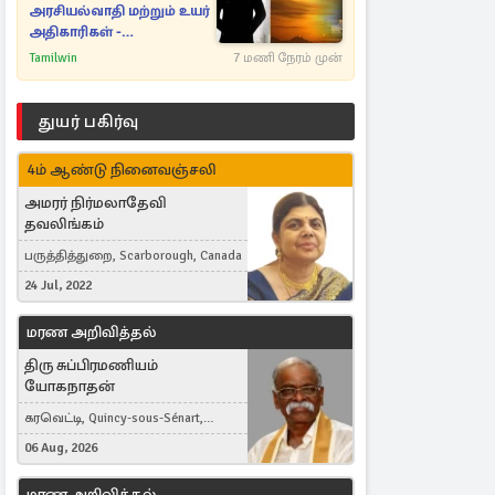
அரசியல்வாதி மற்றும் உயர்
அதிகாரிகள் -
ஆதாரங்களுடன்
Tamilwin
7 மணி நேரம் முன்
நெருங்கும்
புலனாய்வாளர்கள்
துயர் பகிர்வு
4ம் ஆண்டு நினைவஞ்சலி
அமரர் நிர்மலாதேவி
தவலிங்கம்
பருத்தித்துறை, Scarborough, Canada
24 Jul, 2022
மரண அறிவித்தல்
திரு சுப்பிரமணியம்
யோகநாதன்
கரவெட்டி, Quincy-sous-Sénart,
France
06 Aug, 2026
மரண அறிவித்தல்