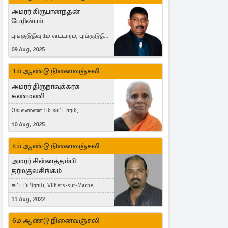
அமரர் கிருபானந்தன்
பேரின்பம்
புங்குடுதீவு 1ம் வட்டாரம், புங்குடுதீவு,
India, Lausanne, Switzerland
09 Aug, 2025
1ம் ஆண்டு நினைவஞ்சலி
அமரர் திருநாவுக்கரசு
கண்மணி
வேலணை 1ம் வட்டாரம்,
மண்கும்பான் மேற்கு, Liestal,
10 Aug, 2025
Switzerland
4ம் ஆண்டு நினைவஞ்சலி
அமரர் சின்னத்தம்பி
தர்மகுலசிங்கம்
கட்டப்பிராய், Villiers-sur-Marne,
France
11 Aug, 2022
6ம் ஆண்டு நினைவஞ்சலி