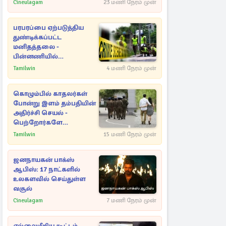
Cineulagam
23 மணி நேரம் முன்
பரபரப்பை ஏற்படுத்திய
துண்டிக்கப்பட்ட
மனிதத்தலை -
பின்னணியில்
மறைந்துள்ள மர்மம்
Tamilwin
4 மணி நேரம் முன்
கொழும்பில் காதலர்கள்
போன்று இளம் தம்பதியின்
அதிர்ச்சி செயல் -
பெற்றோர்களே
எச்சரிக்கை
Tamilwin
15 மணி நேரம் முன்
ஜனநாயகன் பாக்ஸ்
ஆபிஸ்: 17 நாட்களில்
உலகளவில் செய்துள்ள
வசூல்
Cineulagam
7 மணி நேரம் முன்