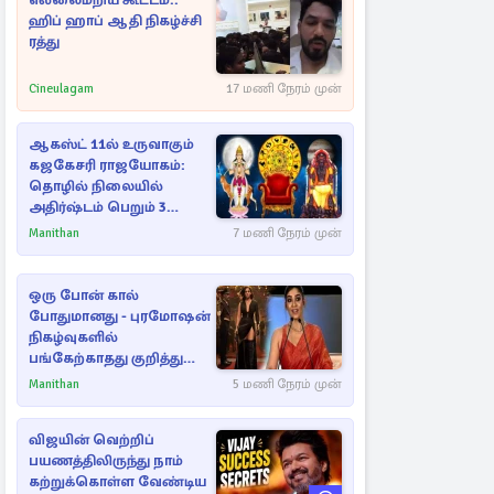
எல்லைமீறிய கூட்டம்..
ஹிப் ஹாப் ஆதி நிகழ்ச்சி
ரத்து
Cineulagam
17 மணி நேரம் முன்
ஆகஸ்ட் 11ல் உருவாகும்
கஜகேசரி ராஜயோகம்:
தொழில் நிலையில்
அதிர்ஷ்டம் பெறும் 3
ராசிகள்!
Manithan
7 மணி நேரம் முன்
ஒரு போன் கால்
போதுமானது - புரமோஷன்
நிகழ்வுகளில்
பங்கேற்காதது குறித்து
நயன்தாரா ஓபன் டாக்!
Manithan
5 மணி நேரம் முன்
விஜயின் வெற்றிப்
பயணத்திலிருந்து நாம்
கற்றுக்கொள்ள வேண்டிய