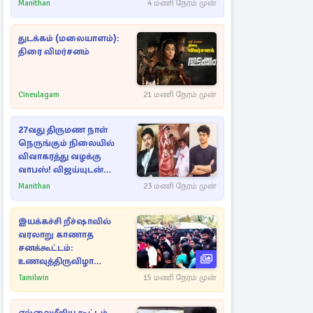
ராசிகள்!
Manithan
4 மணி நேரம் முன்
துடக்கம் (மலையாளம்):
திரை விமர்சனம்
Cineulagam
21 மணி நேரம் முன்
27வது திருமண நாள்
நெருங்கும் நிலையில்
விவாகரத்து வழக்கு
வாபஸ்! விஜய்யுடன்
மீண்டும் இணைவாரா?
Manithan
23 மணி நேரம் முன்
இயக்கச்சி றீச்ஷாவில்
வரலாறு காணாத
சனக்கூட்டம்:
உணவுத்திருவிழா
இடைநிறுத்தம்
Tamilwin
15 மணி நேரம் முன்