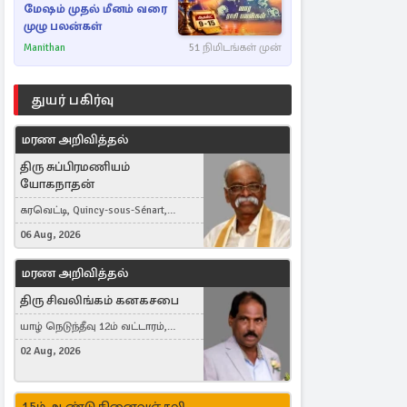
மேஷம் முதல் மீனம் வரை
முழு பலன்கள்
Manithan
51 நிமிடங்கள் முன்
துயர் பகிர்வு
மரண அறிவித்தல்
திரு சுப்பிரமணியம்
யோகநாதன்
கரவெட்டி, Quincy-sous-Sénart,
France
06 Aug, 2026
மரண அறிவித்தல்
திரு சிவலிங்கம் கனகசபை
யாழ் நெடுந்தீவு 12ம் வட்டாரம்,
Jaffna, நயினாதீவு, London, United
02 Aug, 2026
Kingdom
15ம் ஆண்டு நினைவஞ்சலி