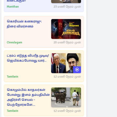
கிடைக்கும்?
Manithan
23 மணி நேரம் முன்
கொரியன் கனகராஜு:
திரை விமர்சனம்
Cineulagam
20 மணி நேரம் முன்
ட்ரம்ப் எடுத்த விபரீத முடிவு!
ஜெயிக்கப்போவது யார்..
Tamilwin
12 மணி நேரம் முன்
கொழும்பில் காதலர்கள்
போன்று இளம் தம்பதியின்
அதிர்ச்சி செயல் -
பெற்றோர்களே
எச்சரிக்கை
Tamilwin
12 மணி நேரம் முன்