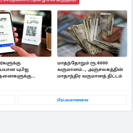
்களுக்கு
மாதந்தோறும் ரூ.6000
யான யுபிஐ
வருமானம்.., அஞ்சலகத்தின்
த்தனைகளுக்கு
மாதாந்திர வருமானத் திட்டம்
ில்லை- மத்திய அரசு
பிரபலமானவை