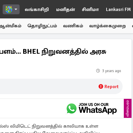
லங்காசிறி
மனிதன்
சினிமா
Lankasri FM
ஆன்மீகம்
தொழிநுட்பம்
வணிகம்
வாழ்க்கைமுறை
ம்பளம்... BHEL நிறுவனத்தில் அரசு
3 years ago
Report
விளம்பரம்
்ஸ் லிமிடெட் நிறுவனத்தில் காலியாக உள்ள