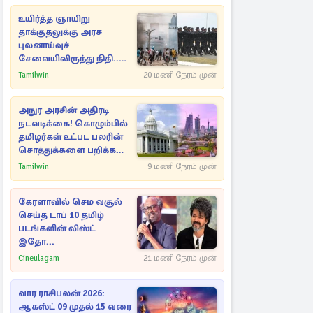
உயிர்த்த ஞாயிறு
தாக்குதலுக்கு அரச
புலனாய்வுச்
சேவையிலிருந்து நிதி..
வெளியான அதிர்ச்சி
Tamilwin
20 மணி நேரம் முன்
தகவல்!
அநுர அரசின் அதிரடி
நடவடிக்கை! கொழும்பில்
தமிழர்கள் உட்பட பலரின்
சொத்துக்களை பறிக்க
நடவடிக்கை
Tamilwin
9 மணி நேரம் முன்
கேரளாவில் செம வசூல்
செய்த டாப் 10 தமிழ்
படங்களின் லிஸ்ட்
இதோ...
Cineulagam
21 மணி நேரம் முன்
வார ராசிபலன் 2026:
ஆகஸ்ட் 09 முதல் 15 வரை