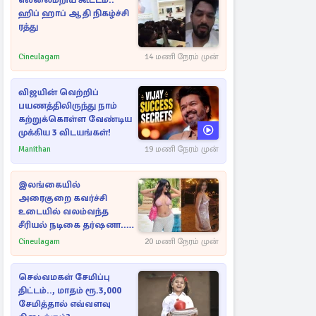
எல்லைமீறிய கூட்டம்..
ஹிப் ஹாப் ஆதி நிகழ்ச்சி
ரத்து
Cineulagam
14 மணி நேரம் முன்
விஜயின் வெற்றிப்
பயணத்திலிருந்து நாம்
கற்றுக்கொள்ள வேண்டிய
முக்கிய 3 விடயங்கள்!
Manithan
19 மணி நேரம் முன்
இலங்கையில்
அரைகுறை கவர்ச்சி
உடையில் வலம்வந்த
சீரியல் நடிகை தர்ஷனா...
அவரே வெளியிட்ட
Cineulagam
20 மணி நேரம் முன்
வீடியோ
செல்வமகள் சேமிப்பு
திட்டம்.., மாதம் ரூ.3,000
சேமித்தால் எவ்வளவு