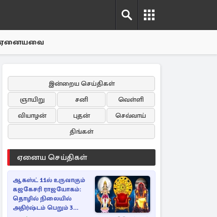
ஏனையவை
இன்றைய செய்திகள்
ஞாயிறு
சனி
வெள்ளி
வியாழன்
புதன்
செவ்வாய்
திங்கள்
ஏனைய செய்திகள்
ஆகஸ்ட் 11ல் உருவாகும்
கஜகேசரி ராஜயோகம்:
தொழில் நிலையில்
அதிர்ஷ்டம் பெறும் 3