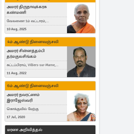
அமரர் திருநாவுக்கரசு
கண்மணி
வேலணை 1ம் வட்டாரம்,
மண்கும்பான் மேற்கு, Liestal,
10 Aug, 2025
Switzerland
4ம் ஆண்டு நினைவஞ்சலி
அமரர் சின்னத்தம்பி
தர்மகுலசிங்கம்
கட்டப்பிராய், Villiers-sur-Marne,
France
11 Aug, 2022
6ம் ஆண்டு நினைவஞ்சலி
அமரர் நவரட்ணம்
இராஜேஸ்வரி
கொக்குவில் மேற்கு
17 Jul, 2020
மரண அறிவித்தல்