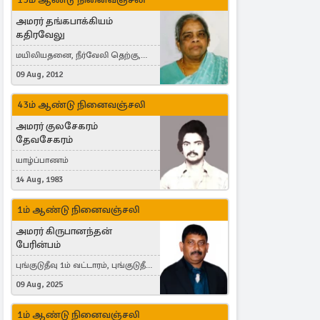
அமரர் தங்கபாக்கியம்
கதிரவேலு
மயிலியதனை, நீர்வேலி தெற்கு,
Herning, Denmark
09 Aug, 2012
43ம் ஆண்டு நினைவஞ்சலி
அமரர் குலசேகரம்
தேவசேகரம்
யாழ்ப்பாணம்
14 Aug, 1983
1ம் ஆண்டு நினைவஞ்சலி
அமரர் கிருபானந்தன்
பேரின்பம்
புங்குடுதீவு 1ம் வட்டாரம், புங்குடுதீவு,
India, Lausanne, Switzerland
09 Aug, 2025
1ம் ஆண்டு நினைவஞ்சலி