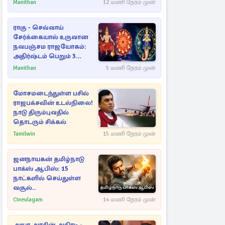
Manithan
12 மணி நேரம் முன்
ராகு - செவ்வாய்
சேர்க்கையால் உருவான
நவபஞ்சம ராஜயோகம்:
அதிர்ஷ்டம் பெறும் 3
ராசிகள்!
Manithan
5 மணி நேரம் முன்
மோசமடைந்துள்ள பசில்
ராஜபக்சவின் உடல்நிலை!
நாடு திரும்புவதில்
தொடரும் சிக்கல்
Tamilwin
15 மணி நேரம் முன்
ஜனநாயகன் தமிழ்நாடு
பாக்ஸ் ஆபிஸ்: 15
நாட்களில் செய்துள்ள
வசூல்..
Cineulagam
14 மணி நேரம் முன்