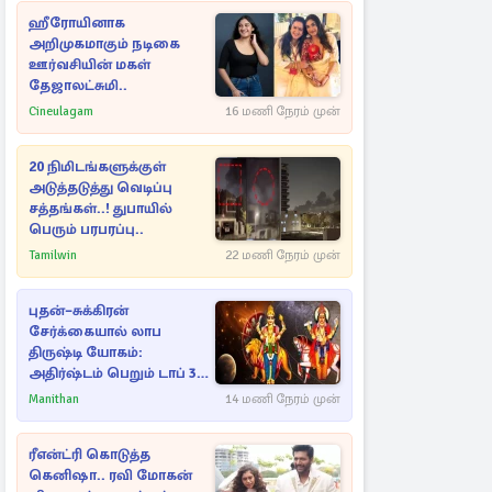
ஹீரோயினாக
அறிமுகமாகும் நடிகை
ஊர்வசியின் மகள்
தேஜாலட்சுமி..
Cineulagam
16 மணி நேரம் முன்
20 நிமிடங்களுக்குள்
அடுத்தடுத்து வெடிப்பு
சத்தங்கள்..! துபாயில்
பெரும் பரபரப்பு..
Tamilwin
22 மணி நேரம் முன்
புதன்–சுக்கிரன்
சேர்க்கையால் லாப
திருஷ்டி யோகம்:
அதிர்ஷ்டம் பெறும் டாப் 3
ராசிகள்!
Manithan
14 மணி நேரம் முன்
ரீஎன்ட்ரி கொடுத்த
கெனிஷா.. ரவி மோகன்