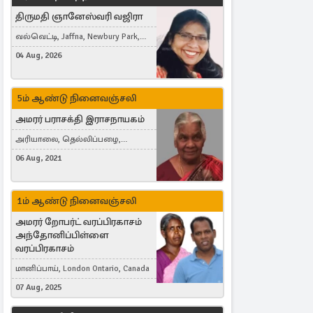
திருமதி ஞானேஸ்வரி வஜிரா
வல்வெட்டி, Jaffna, Newbury Park,
United Kingdom
04 Aug, 2026
5ம் ஆண்டு நினைவஞ்சலி
அமரர் பராசக்தி இராசநாயகம்
அரியாலை, தெல்லிப்பழை,
Montreal, Canada
06 Aug, 2021
1ம் ஆண்டு நினைவஞ்சலி
அமரர் றோபர்ட் வரப்பிரகாசம்
அந்தோனிப்பிள்ளை
வரப்பிரகாசம்
மானிப்பாய், London Ontario, Canada
07 Aug, 2025