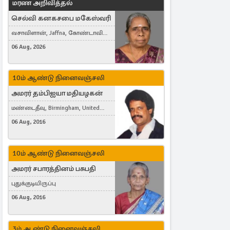
மரண அறிவித்தல்
செல்வி கனகசபை மகேஸ்வரி
வசாவிளான், Jaffna, கோண்டாவில்
கிழக்கு
06 Aug, 2026
10ம் ஆண்டு நினைவஞ்சலி
அமரர் தம்பிஐயா மதியழகன்
மண்டைதீவு, Birmingham, United
Kingdom
06 Aug, 2016
10ம் ஆண்டு நினைவஞ்சலி
அமரர் சபாரத்தினம் பசுபதி
புதுக்குடியிருப்பு
06 Aug, 2016
3ம் ஆண்டு நினைவஞ்சலி