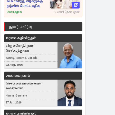
விவாகரத்து வழக்குக்கு
நடுவில் போட்ட பதிவு
Cineulagam
4 மணி நேரம் முன்
துயர் பகிர்வு
மரண அறிவித்தல்
திரு சுரேந்திரநாத்
செல்லத்துரை
கண்டி, Toronto, Canada
02 Aug, 2026
அகாலமரணம்
செல்வன் வலன்ரைன்
ஸ்ரெவான்
Hamm, Germany
27 Jul, 2026
மரண அறிவித்தல்