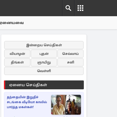
ஏனையவை
இன்றைய செய்திகள்
வியாழன்
புதன்
செவ்வாய்
திங்கள்
ஞாயிறு
சனி
வெள்ளி
ஏனைய செய்திகள்
தந்தையின் இறுதிச்
சடங்கை வீடியோ காலில்
பார்த்த மகள்கள்!