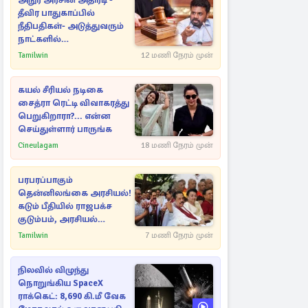
அநுர அரசின் அதிரடி -
தீவிர பாதுகாப்பில்
நீதிபதிகள்- அடுத்துவரும்
நாட்களில்
அம்பலமாகவுள்ள ரகசியம்
Tamilwin
12 மணி நேரம் முன்
கயல் சீரியல் நடிகை
சைத்ரா ரெட்டி விவாகரத்து
பெறுகிறாரா?... என்ன
செய்துள்ளார் பாருங்க
Cineulagam
18 மணி நேரம் முன்
பரபரப்பாகும்
தென்னிலங்கை அரசியல்!
கடும் பீதியில் ராஜபக்ச
குடும்பம், அரசியல்
நட்புகள்
Tamilwin
7 மணி நேரம் முன்
நிலவில் விழுந்து
நொறுங்கிய SpaceX
ராக்கெட்: 8,690 கி.மீ வேக