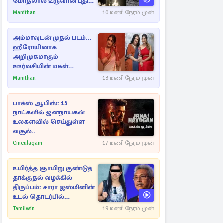
மோதலால் உருவான புதிய
பள்ளம்!
Manithan
10 மணி நேரம் முன்
அம்மாவுடன் முதல் படம்...
ஹீரோயினாக
அறிமுகமாகும்
ஊர்வசியின் மகள்
தேஜலட்சுமி!
Manithan
13 மணி நேரம் முன்
பாக்ஸ் ஆபிஸ்: 15
நாட்களில் ஜனநாயகன்
உலகளவில் செய்துள்ள
வசூல்..
Cineulagam
17 மணி நேரம் முன்
உயிர்த்த ஞாயிறு குண்டுத்
தாக்குதல் வழக்கில்
திருப்பம்: சாரா ஜஸ்மினின்
உடல் தொடர்பில்
நீதிமன்றத்தில் வெளியான
Tamilwin
19 மணி நேரம் முன்
அதிர்ச்சி தகவல்