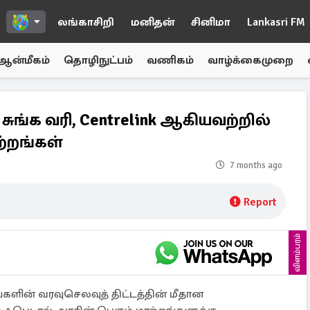
லங்காசிறி
மனிதன்
சினிமா
Lankasri FM
ஆன்மீகம்
தொழிநுட்பம்
வணிகம்
வாழ்க்கைமுறை
 சுங்க வரி, Centrelink ஆகியவற்றில்
ற்றங்கள்
7 months ago
Report
விளம்பரம்
பங்களின் வரவுசெலவுத் திட்டத்தின் மீதான