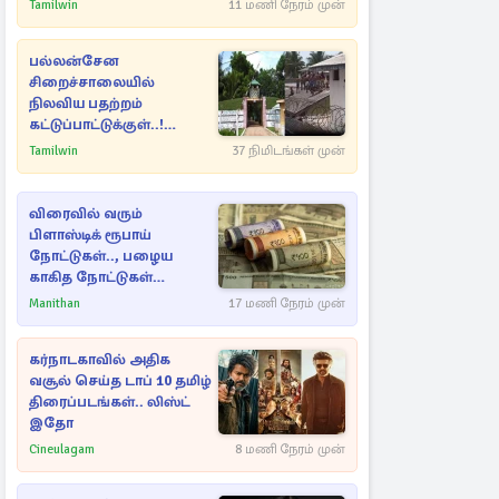
Tamilwin
11 மணி நேரம் முன்
பல்லன்சேன
சிறைச்சாலையில்
நிலவிய பதற்றம்
கட்டுப்பாட்டுக்குள்..!
அதிரடியாக களமிறங்கிய
Tamilwin
37 நிமிடங்கள் முன்
அதிகாரிகள்
விரைவில் வரும்
பிளாஸ்டிக் ரூபாய்
நோட்டுகள்.., பழைய
காகித நோட்டுகள்
செல்லுமா?
Manithan
17 மணி நேரம் முன்
கர்நாடகாவில் அதிக
வசூல் செய்த டாப் 10 தமிழ்
திரைப்படங்கள்.. லிஸ்ட்
இதோ
Cineulagam
8 மணி நேரம் முன்