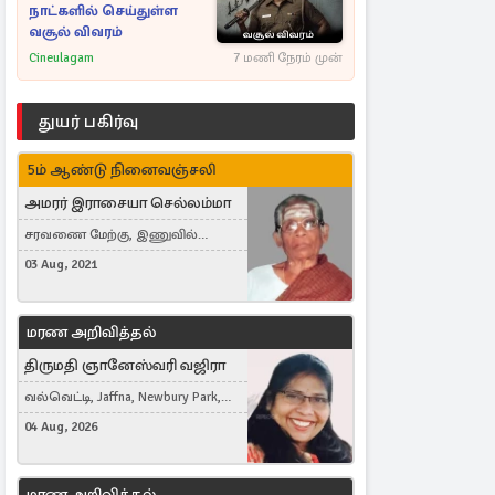
நாட்களில் செய்துள்ள
வசூல் விவரம்
Cineulagam
7 மணி நேரம் முன்
துயர் பகிர்வு
5ம் ஆண்டு நினைவஞ்சலி
அமரர் இராசையா செல்லம்மா
சரவணை மேற்கு, இணுவில்
கிழக்கு
03 Aug, 2021
மரண அறிவித்தல்
திருமதி ஞானேஸ்வரி வஜிரா
வல்வெட்டி, Jaffna, Newbury Park,
United Kingdom
04 Aug, 2026
மரண அறிவித்தல்