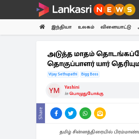
இந்தியா
உலகம்
விளையாட்டு
அடுத்த மாதம் தொடங்கப்போக
தொகுப்பாளர் யார் தெரியு
Vijay Sethupathi
Bigg Boss
Yashini
in
பொழுதுபோக்கு
Share
தமிழ் சின்னத்திரையில் பிரம்மாண்ட