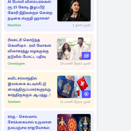
AI போலி விளம்பரங்கள்:
ரூ.15 கோடி இழப்பீடு
கோரி நீதிமன்றம் சென்ற
நடிகை ஸ்ருதி ஹாசன்!
Manithan
1 நாள் முன்
ரீஎன்ட்ரி கொடுத்த
கெனிஷா.. ரவி மோகன்
விவாகரத்து வழக்குக்கு
நடுவில் போட்ட பதிவு
Cineulagam
19 மணி நேரம் முன்
சுவிட்சர்லாந்தில்
இலங்கை கடவுச்சீட்டு
வைத்திருப்பவர்களுக்கு
காத்திருக்கும் ஆபத்து..!
Tamilwin
11 மணி நேரம் முன்
ராகு - செவ்வாய்
சேர்க்கையால் உருவான
நவபஞ்சம ராஜயோகம்: