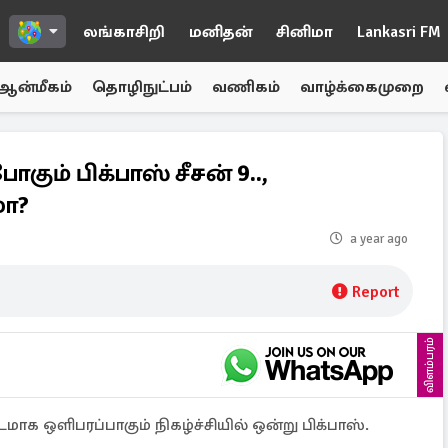
லங்காசிறி
மனிதன்
சினிமா
Lankasri FM
ஆன்மீகம்
தொழிநுட்பம்
வணிகம்
வாழ்க்கைமுறை
ும் பிக்பாஸ் சீசன் 9..,
மா?
a year ago
Report
விளம்பரம்
மாக ஒளிபரப்பாகும் நிகழ்ச்சியில் ஒன்று பிக்பாஸ்.