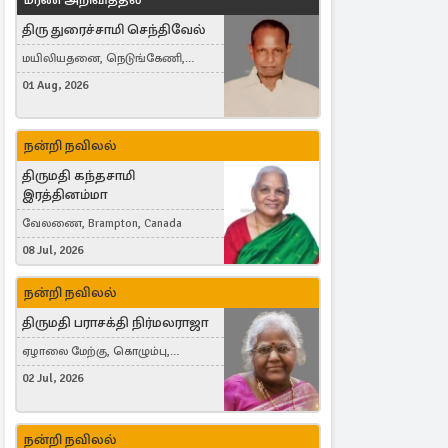
திரு துரைச்சாமி செந்திவேல்
மயிலியதனை, நெடுங்கேணி,
கம்பர்மலை
01 Aug, 2026
நன்றி நவிலல்
திருமதி கந்தசாமி
இரத்தினம்மா
வேலணை, Brampton, Canada
08 Jul, 2026
நன்றி நவிலல்
திருமதி பராசக்தி நிர்மலராஜா
ஏழாலை மேற்கு, கொழும்பு,
தங்காலை, London, United Kingdom
02 Jul, 2026
நன்றி நவிலல்