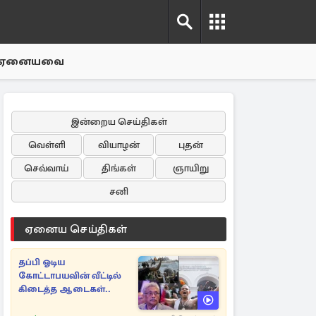
ஏனையவை
இன்றைய செய்திகள்
வெள்ளி
வியாழன்
புதன்
செவ்வாய்
திங்கள்
ஞாயிறு
சனி
ஏனைய செய்திகள்
தப்பி ஓடிய
கோட்டாபயவின் வீட்டில்
கிடைத்த ஆடைகள்..