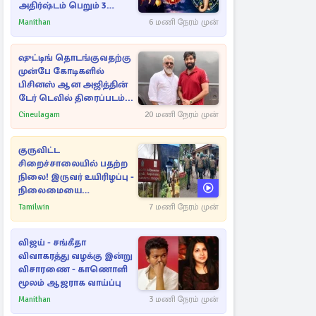
அதிர்ஷ்டம் பெறும் 3
ராசிகள்!
Manithan
6 மணி நேரம் முன்
ஷுட்டிங் தொடங்குவதற்கு
முன்பே கோடிகளில்
பிசினஸ் ஆன அஜித்தின்
டேர் டெவில் திரைப்படம்...
Cineulagam
20 மணி நேரம் முன்
குருவிட்ட
சிறைச்சாலையில் பதற்ற
நிலை! இருவர் உயிரிழப்பு -
நிலைமையை
கட்டுப்படுத்த பொலிஸார்
Tamilwin
7 மணி நேரம் முன்
கண்ணீர்புகை பிரயோகம்
விஜய் - சங்கீதா
விவாகரத்து வழக்கு இன்று
விசாரணை - காணொளி
மூலம் ஆஜராக வாய்ப்பு
Manithan
3 மணி நேரம் முன்