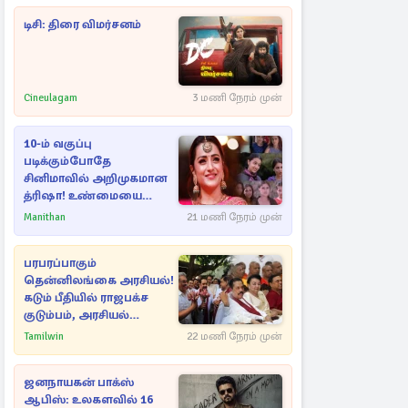
டிசி: திரை விமர்சனம்
Cineulagam
3 மணி நேரம் முன்
10-ம் வகுப்பு
படிக்கும்போதே
சினிமாவில் அறிமுகமான
த்ரிஷா! உண்மையை
பகிர்ந்த இயக்குநர் பிரவீன்
Manithan
21 மணி நேரம் முன்
காந்தி
பரபரப்பாகும்
தென்னிலங்கை அரசியல்!
கடும் பீதியில் ராஜபக்ச
குடும்பம், அரசியல்
நட்புகள்
Tamilwin
22 மணி நேரம் முன்
ஜனநாயகன் பாக்ஸ்
ஆபிஸ்: உலகளவில் 16