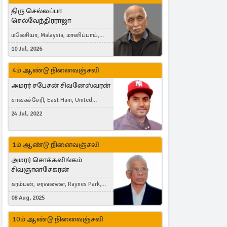
திரு செல்லப்பா
செல்வேந்திரராஜா
மலேசியா, Malaysia, மானிப்பாய்,
Duisburg, Germany, London, United
10 Jul, 2026
Kingdom
4ம் ஆண்டு நினைவஞ்சலி
அமரர் சபேசன் சிவனேஸ்வரன்
சாவகச்சேரி, East Ham, United
Kingdom
24 Jul, 2022
1ம் ஆண்டு நினைவஞ்சலி
அமரர் சொக்கலிங்கம்
சிவஞானசேகரன்
கரம்பன், சரவணை, Raynes Park,
London, United Kingdom
08 Aug, 2025
10ம் ஆண்டு நினைவஞ்சலி