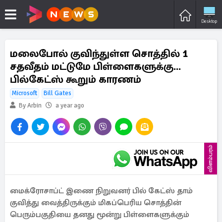
Desktop
மலைபோல் குவிந்துள்ள சொத்தில் 1
சதவீதம் மட்டுமே பிள்ளைகளுக்கு...
பில்கேட்ஸ் கூறும் காரணம்
Microsoft
Bill Gates
By Arbin
a year ago
விளம்பரம்
மைக்ரோசாப்ட் இணை நிறுவனர் பில் கேட்ஸ் தாம்
குவித்து வைத்திருக்கும் மிகப்பெரிய சொத்தின்
பெரும்பகுதியை தனது மூன்று பிள்ளைகளுக்கும்