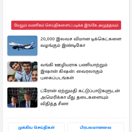
மேலும் வணிகம் செய்திகளைப் படிக்க இங்கே அழுத்தவும்
20,000 இலவச விமான டிக்கெட்களை
வழங்கும் இண்டிகோ
வங்கி ஊழியராக பணியாற்றும்
இஷான் கிஷன்: வைரலாகும்
புகைப்படங்கள்
ட்ரோன் ஏற்றுமதி கட்டுப்பாடுகளுடன்
அமெரிக்கா மீது தடைகளையும்
விதித்த சீனா
முக்கிய செய்திகள்
பிரபலமானவை