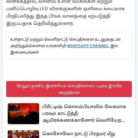
விளக்கத்தில், வானில் உள்ள மேகங்கள் மற்றும்
பனிப்பொழிவு LED விளக்குகளின் ஒளியை சுலபமாக
பிரதிபலித்து இந்த பிங்க் வானத்தை ஏற்படுத்தி
இருப்பதாக தெரிவித்துள்ளார்.
உள்நாட்டு மற்றும் வெளிநாட்டு செய்திகளை உடனுக்குடன்
அறிந்துக்கொள்ள லங்காசிறி
WHATSAPP CHANNEL
இல்
இணையுங்கள்
மேலும் ஐக்கிய இராச்சியம் செய்திகளைப் படிக்க இங்கே
அழுத்தவும்
பிரிட்டிஷ் கொலம்பியாவில் வேகமாக
பரவும் காட்டுத்தீ:
ஆயிரக்கணக்கானோர் வெளியேற
உத்தரவு
கொசோவோ நாட்டு பிரதமர் மீது