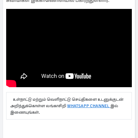
சுவாமிகள் இக்காணொளியில் பகிர்ந்துள்ளார்.
உள்நாட்டு மற்றும் வெளிநாட்டு செய்திகளை உடனுக்குடன்
அறிந்துக்கொள்ள லங்காசிறி
WHATSAPP CHANNEL
இல்
இணையுங்கள்.