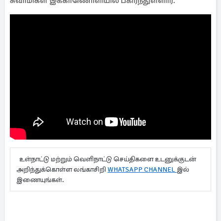
சுவாமிகள் இக்காணொளியில் பகிர்ந்துள்ளார்.
உள்நாட்டு மற்றும் வெளிநாட்டு செய்திகளை உடனுக்குடன்
அறிந்துக்கொள்ள லங்காசிறி
WHATSAPP CHANNEL
இல்
இணையுங்கள்.