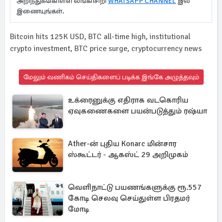
அறிந்துக்கொள்ள லங்காசிறி
WHATSAPP CHANNEL
இல்
இணையுங்கள்.
Bitcoin hits 125K USD, BTC all-time high, institutional
crypto investment, BTC price surge, cryptocurrency news
மேலும் வணிகம் செய்திகளைப் படிக்க இங்கே அழுத்தவும்
உக்ரைனுக்கு எதிராக வடகொரிய
ஏவுகணைகளை பயன்படுத்தும் ரஷ்யா
Ather-ன் புதிய Konarc மின்சார
ஸ்கூட்டர் - ஆகஸ்ட் 29 அறிமுகம்
வெளிநாட்டு பயணங்களுக்கு ரூ.557
கோடி செலவு செய்துள்ள பிரதமர்
மோடி