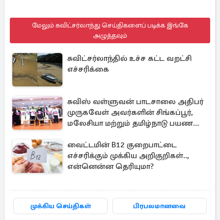
மேலும் சுவிட்சர்லாந்து செய்திகளைப் படிக்க இங்கே
அழுத்தவும்
சுவிட்சர்லாந்தில் உச்ச கட்ட வறட்சி
எச்சரிக்கை
சுவிஸ் வள்ளுவன் பாடசாலை அதிபர்
முருகவேள் அவர்களின் சிங்கப்பூர்,
மலேசியா மற்றும் தமிழ்நாடு பயண
அனுபவ தொகுப்பு
வைட்டமின் B12 குறைபாட்டை
எச்சரிக்கும் முக்கிய அறிகுறிகள்..,
என்னென்ன தெரியுமா?
முக்கிய செய்திகள்
பிரபலமானவை