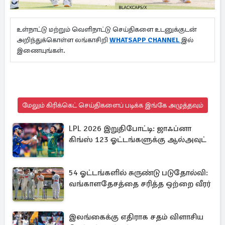
உள்நாட்டு மற்றும் வெளிநாட்டு செய்திகளை உடனுக்குடன்
அறிந்துக்கொள்ள லங்காசிறி
WHATSAPP CHANNEL
இல்
இணையுங்கள்.
மேலும் கிரிக்கெட் செய்திகளைப் படிக்க இங்கே அழுத்தவும்
LPL 2026 இறுதிபோட்டி: ஜாஃப்னா
கிங்ஸ் 123 ஓட்டங்களுக்கு ஆல்அவுட்
54 ஓட்டங்களில் சுருண்டு படுதோல்வி:
வங்காளதேசத்தை சரித்த ஒற்றை வீரர்
இலங்கைக்கு எதிராக சதம் விளாசிய