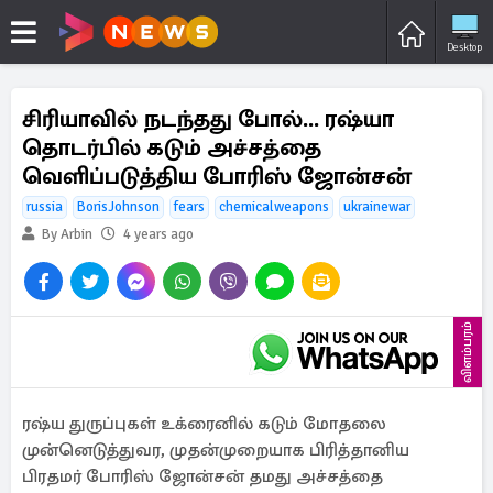
Desktop
சிரியாவில் நடந்தது போல்... ரஷ்யா
தொடர்பில் கடும் அச்சத்தை
வெளிப்படுத்திய போரிஸ் ஜோன்சன்
russia
BorisJohnson
fears
chemicalweapons
ukrainewar
By Arbin
4 years ago
விளம்பரம்
ரஷ்ய துருப்புகள் உக்ரைனில் கடும் மோதலை
முன்னெடுத்துவர, முதன்முறையாக பிரித்தானிய
பிரதமர் போரிஸ் ஜோன்சன் தமது அச்சத்தை