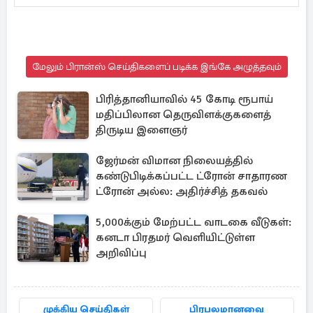
மேலும் பிரான்ஸ் செய்திகளைப் படிக்க இங்கே அழுத்தவும்
பிரித்தானியாவில் 45 கோடி ரூபாய்
மதிப்பிலான தெருவிளக்குகளைத்
திருடிய இளைஞர்
ஜேர்மன் விமான நிலையத்தில்
கண்டுபிடிக்கப்பட்ட ட்ரோன் சாதாரண
ட்ரோன் அல்ல: அதிர்ச்சித் தகவல்
5,000க்கும் மேற்பட்ட வாடகை வீடுகள்:
கனடா பிரதமர் வெளியிட்டுள்ள
அறிவிப்பு
முக்கிய செய்திகள்
பிரபலமானவை