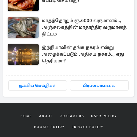
எப்படி செய்வது?
மாதந்தோறும் ரூ.6000 வருமானம்..,
அஞ்சலகத்தின் மாதாந்திர வருமானத்
திட்டம்
இந்தியாவின் தங்க நகரம் என்று
அழைக்கப்படும் அதிசய நகரம்.., எது
தெரியுமா?
முக்கிய செய்திகள்
பிரபலமானவை
HOME
ABOUT
CONTACT US
USER POLICY
COOKIE POLICY
PRIVACY POLICY