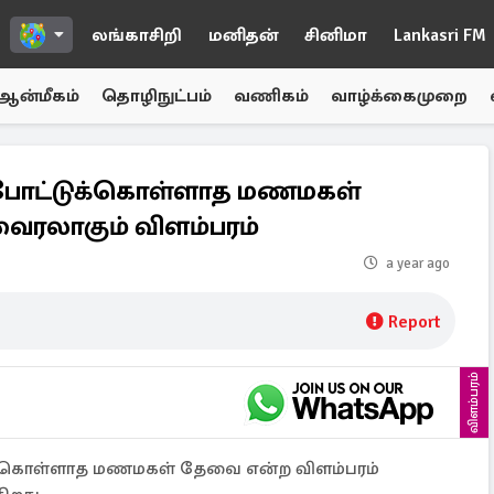
லங்காசிறி
மனிதன்
சினிமா
Lankasri FM
ஆன்மீகம்
தொழிநுட்பம்
வணிகம்
வாழ்க்கைமுறை
போட்டுக்கொள்ளாத மணமகள்
ரலாகும் விளம்பரம்
a year ago
Report
விளம்பரம்
்கொள்ளாத மணமகள் தேவை என்ற விளம்பரம்