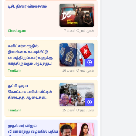
டிசி: திரை விமர்சனம்
Cineulagam
7 மணி நேரம் முன்
சுவிட்சர்லாந்தில்
இலங்கை கடவுச்சீட்டு
வைத்திருப்பவர்களுக்கு
காத்திருக்கும் ஆபத்து..!
Tamilwin
16 மணி நேரம் முன்
தப்பி ஓடிய
கோட்டாபயவின் வீட்டில்
கிடைத்த ஆடைகள்..
Tamilwin
15 மணி நேரம் முன்
முதல்வர் விஜய்
விவாகரத்து வழக்கில் புதிய