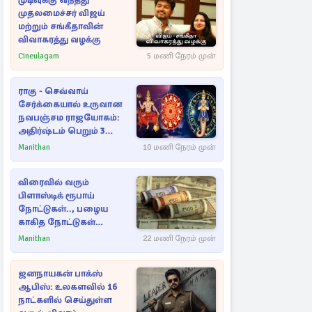
முடிவுக்கு வந்தது
முதலமைச்சர் விஜய்
மற்றும் சங்கீதாவின்
விவாகரத்து வழக்கு
Cineulagam
5 மணி நேரம் முன்
ராகு - செவ்வாய்
சேர்க்கையால் உருவான
நவபஞ்சம ராஜயோகம்:
அதிர்ஷ்டம் பெறும் 3
ராசிகள்!
Manithan
10 மணி நேரம் முன்
விரைவில் வரும்
பிளாஸ்டிக் ரூபாய்
நோட்டுகள்.., பழைய
காகித நோட்டுகள்
செல்லுமா?
Manithan
22 மணி நேரம் முன்
ஜனநாயகன் பாக்ஸ்
ஆபிஸ்: உலகளவில் 16
நாட்களில் செய்துள்ள