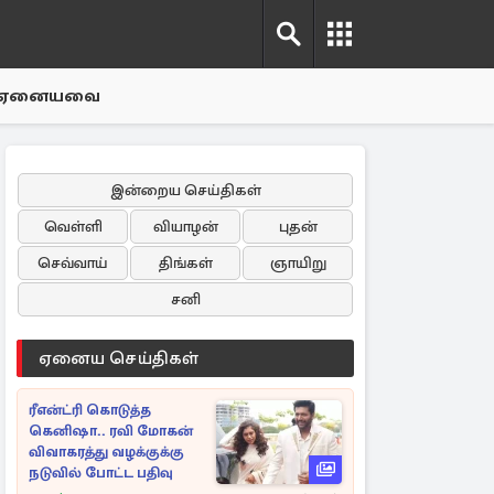
ஏனையவை
இன்றைய செய்திகள்
வெள்ளி
வியாழன்
புதன்
செவ்வாய்
திங்கள்
ஞாயிறு
சனி
ஏனைய செய்திகள்
ரீஎன்ட்ரி கொடுத்த
கெனிஷா.. ரவி மோகன்
விவாகரத்து வழக்குக்கு
நடுவில் போட்ட பதிவு