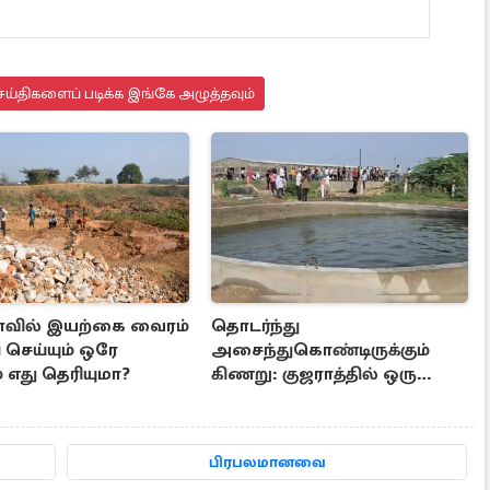
ய்திகளைப் படிக்க இங்கே அழுத்தவும்
ாவில் இயற்கை வைரம்
தொடர்ந்து
ி செய்யும் ஒரே
அசைந்துகொண்டிருக்கும்
 எது தெரியுமா?
கிணறு: குஜராத்தில் ஒரு
சுவாரஸ்ய நிகழ்வு
பிரபலமானவை