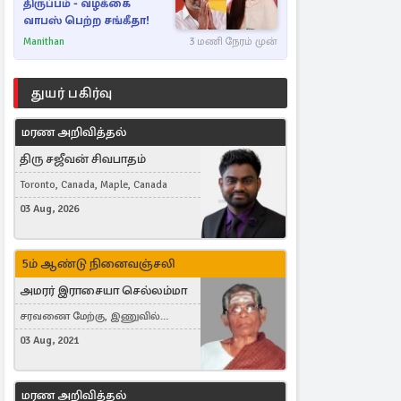
திருப்பம் - வழக்கை
வாபஸ் பெற்ற சங்கீதா!
Manithan
3 மணி நேரம் முன்
துயர் பகிர்வு
மரண அறிவித்தல்
திரு சஜீவன் சிவபாதம்
Toronto, Canada, Maple, Canada
03 Aug, 2026
5ம் ஆண்டு நினைவஞ்சலி
அமரர் இராசையா செல்லம்மா
சரவணை மேற்கு, இணுவில்
கிழக்கு
03 Aug, 2021
மரண அறிவித்தல்