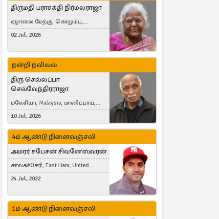
திருமதி பராசக்தி நிர்மலராஜா
ஏழாலை மேற்கு, கொழும்பு,
தங்காலை, London, United Kingdom
02 Jul, 2026
நன்றி நவிலல்
திரு செல்லப்பா
செல்வேந்திரராஜா
மலேசியா, Malaysia, மானிப்பாய்,
Duisburg, Germany, London, United
10 Jul, 2026
Kingdom
4ம் ஆண்டு நினைவஞ்சலி
அமரர் சபேசன் சிவனேஸ்வரன்
சாவகச்சேரி, East Ham, United
Kingdom
24 Jul, 2022
1ம் ஆண்டு நினைவஞ்சலி