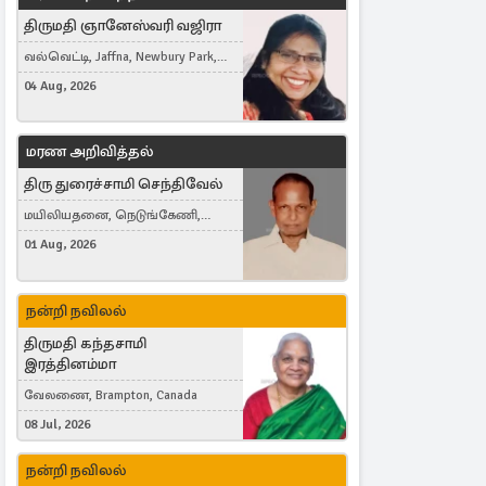
திருமதி ஞானேஸ்வரி வஜிரா
வல்வெட்டி, Jaffna, Newbury Park,
United Kingdom
04 Aug, 2026
மரண அறிவித்தல்
திரு துரைச்சாமி செந்திவேல்
மயிலியதனை, நெடுங்கேணி,
கம்பர்மலை
01 Aug, 2026
நன்றி நவிலல்
திருமதி கந்தசாமி
இரத்தினம்மா
வேலணை, Brampton, Canada
08 Jul, 2026
நன்றி நவிலல்