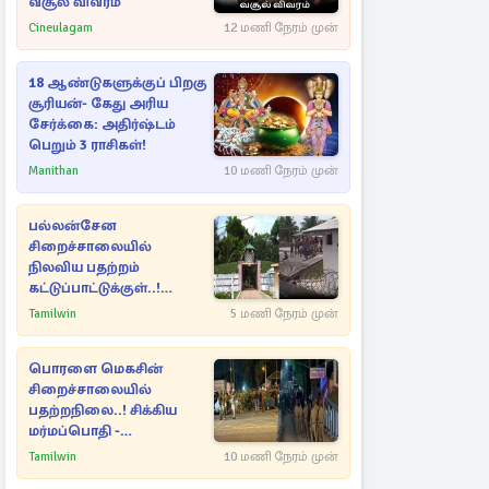
வசூல் விவரம்
Cineulagam
12 மணி நேரம் முன்
18 ஆண்டுகளுக்குப் பிறகு
சூரியன்- கேது அரிய
சேர்க்கை: அதிர்ஷ்டம்
பெறும் 3 ராசிகள்!
Manithan
10 மணி நேரம் முன்
பல்லன்சேன
சிறைச்சாலையில்
நிலவிய பதற்றம்
கட்டுப்பாட்டுக்குள்..!
அதிரடியாக களமிறங்கிய
Tamilwin
5 மணி நேரம் முன்
அதிகாரிகள்
பொரளை மெகசின்
சிறைச்சாலையில்
பதற்றநிலை..! சிக்கிய
மர்மப்பொதி -
பின்னணியில் வெளியான
Tamilwin
10 மணி நேரம் முன்
காரணம்