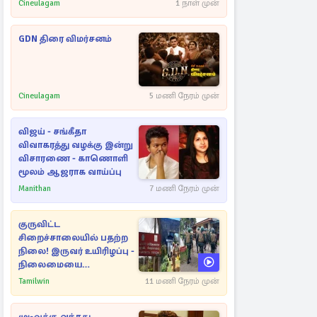
Cineulagam
1 நாள் முன்
GDN திரை விமர்சனம்
Cineulagam
5 மணி நேரம் முன்
விஜய் - சங்கீதா
விவாகரத்து வழக்கு இன்று
விசாரணை - காணொளி
மூலம் ஆஜராக வாய்ப்பு
Manithan
7 மணி நேரம் முன்
குருவிட்ட
சிறைச்சாலையில் பதற்ற
நிலை! இருவர் உயிரிழப்பு -
நிலைமையை
கட்டுப்படுத்த பொலிஸார்
Tamilwin
11 மணி நேரம் முன்
கண்ணீர்புகை பிரயோகம்