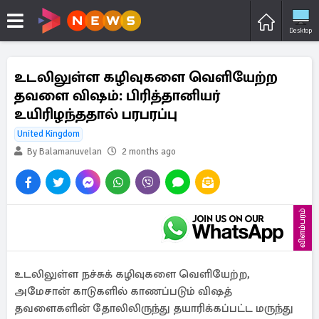
Desktop
உடலிலுள்ள கழிவுகளை வெளியேற்ற
தவளை விஷம்: பிரித்தானியர்
உயிரிழந்ததால் பரபரப்பு
United Kingdom
By Balamanuvelan
2 months ago
விளம்பரம்
உடலிலுள்ள நச்சுக் கழிவுகளை வெளியேற்ற,
அமேசான் காடுகளில் காணப்படும் விஷத்
தவளைகளின் தோலிலிருந்து தயாரிக்கப்பட்ட மருந்து