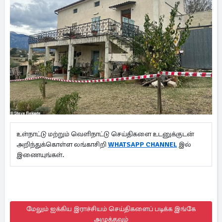
உள்நாட்டு மற்றும் வெளிநாட்டு செய்திகளை உடனுக்குடன்
அறிந்துக்கொள்ள லங்காசிறி
WHATSAPP CHANNEL
இல்
இணையுங்கள்.
மேலும் ஐக்கிய இராச்சியம் செய்திகளைப் படிக்க இங்கே
அழுத்தவும்