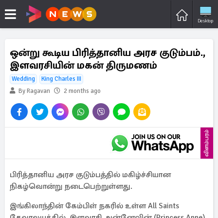
Desktop
ஒன்று கூடிய பிரித்தானிய அரச குடும்பம்.,
இளவரசியின் மகன் திருமணம்
Wedding
King Charles III
By Ragavan
2 months ago
விளம்பரம்
பிரித்தானிய அரச குடும்பத்தில் மகிழ்ச்சியான
நிகழ்வொன்று நடைபெற்றுள்ளது.
இங்கிலாந்தின் கேம்பிள் நகரில் உள்ள All Saints
தேவாலயத்தில், இளவரசி அன்னேவின் (Princess Anne)