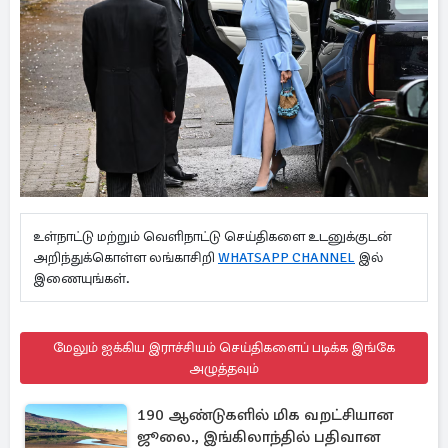
உள்நாட்டு மற்றும் வெளிநாட்டு செய்திகளை உடனுக்குடன்
அறிந்துக்கொள்ள லங்காசிறி
WHATSAPP CHANNEL
இல்
இணையுங்கள்.
மேலும் ஐக்கிய இராச்சியம் செய்திகளைப் படிக்க இங்கே
அழுத்தவும்
190 ஆண்டுகளில் மிக வறட்சியான
ஜூலை., இங்கிலாந்தில் பதிவான