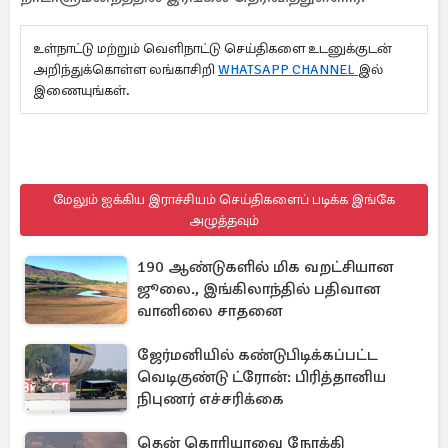
உள்நாட்டு மற்றும் வெளிநாட்டு செய்திகளை உடனுக்குடன்
அறிந்துக்கொள்ள லங்காசிறி
WHATSAPP CHANNEL
இல்
இணையுங்கள்.
மேலும் ஐக்கிய இராச்சியம் செய்திகளைப் படிக்க இங்கே
அழுத்தவும்
190 ஆண்டுகளில் மிக வறட்சியான
ஜூலை., இங்கிலாந்தில் பதிவான
வானிலை சாதனை
ஜேர்மனியில் கண்டுபிடிக்கப்பட்ட
வெடிகுண்டு ட்ரோன்: பிரித்தானிய
நிபுணர் எச்சரிக்கை
தென் கொரியாவை நோக்கி