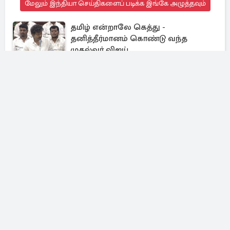
மேலும் இந்தியா செய்திகளைப் படிக்க இங்கே அழுத்தவும்
தமிழ் என்றாலே கெத்து -
தனித்தீர்மானம் கொண்டு வந்த
முதல்வர் விஜய்
தமிழக அரசு அமைத்துள்ள குழுவில்
பிகில் தயாரிப்பாளர் அர்ச்சனா
கல்பாத்திக்கு பொறுப்பு
ரூ.5 லட்சம் பணத்தை அரித்த
கரையான் - விவசாயிக்கு நேர்ந்த
துயரம்
முக்கிய செய்திகள்
பிரபலமானவை