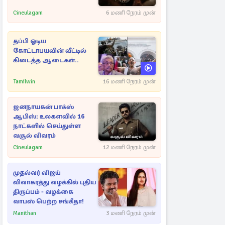
Cineulagam
6 மணி நேரம் முன்
தப்பி ஓடிய
கோட்டாபயவின் வீட்டில்
கிடைத்த ஆடைகள்..
Tamilwin
16 மணி நேரம் முன்
ஜனநாயகன் பாக்ஸ்
ஆபிஸ்: உலகளவில் 16
நாட்களில் செய்துள்ள
வசூல் விவரம்
Cineulagam
12 மணி நேரம் முன்
முதல்வர் விஜய்
விவாகரத்து வழக்கில் புதிய
திருப்பம் - வழக்கை
வாபஸ் பெற்ற சங்கீதா!
Manithan
3 மணி நேரம் முன்