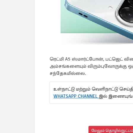
ரெட்மி A5 ஸ்மார்ட்போன், பட்ஜெட் வி
அம்சங்களையும் விரும்புவோருக்கு ஒரு
சந்தேகமில்லை.
உள்நாட்டு மற்றும் வெளிநாட்டு செ
WHATSAPP CHANNEL
இல் இணையுங்
மேலும் தொழில்நுட்பம்