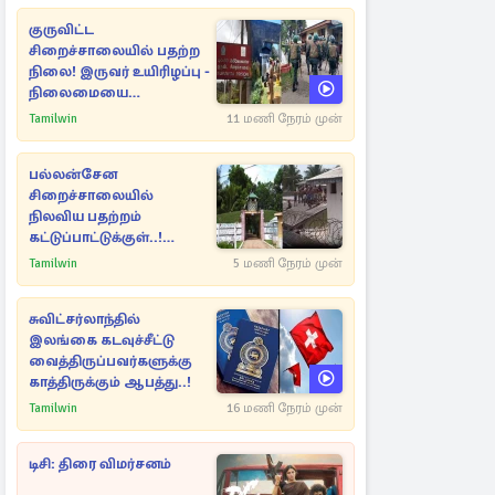
குருவிட்ட
சிறைச்சாலையில் பதற்ற
நிலை! இருவர் உயிரிழப்பு -
நிலைமையை
கட்டுப்படுத்த பொலிஸார்
Tamilwin
11 மணி நேரம் முன்
கண்ணீர்புகை பிரயோகம்
பல்லன்சேன
சிறைச்சாலையில்
நிலவிய பதற்றம்
கட்டுப்பாட்டுக்குள்..!
அதிரடியாக களமிறங்கிய
Tamilwin
5 மணி நேரம் முன்
அதிகாரிகள்
சுவிட்சர்லாந்தில்
இலங்கை கடவுச்சீட்டு
வைத்திருப்பவர்களுக்கு
காத்திருக்கும் ஆபத்து..!
Tamilwin
16 மணி நேரம் முன்
டிசி: திரை விமர்சனம்