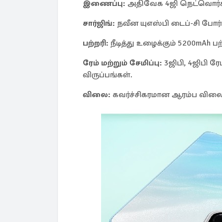
இணைப்பு:
அதிவேக 4ஜி நெட்வொர்க
சார்ஜிங்:
நவீன யுஎஸ்பி டைப்-சி போர்ட
பற்றரி:
நீடித்து உழைக்கும் 5200mAh பற
ரேம் மற்றும் சேமிப்பு:
3ஜிபி, 4ஜிபி ரேம
விருப்பங்கள்.
விலை:
கவர்ச்சிகரமான ஆரம்ப விலை ர