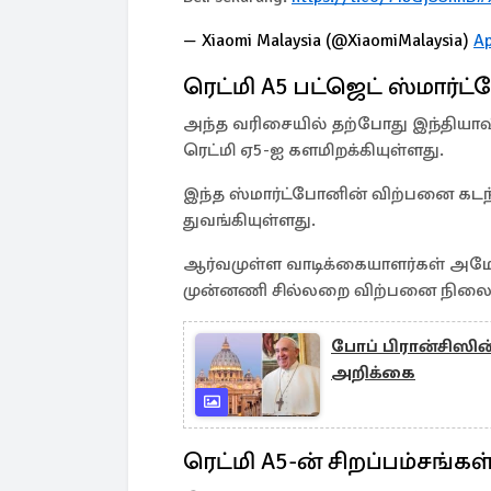
— Xiaomi Malaysia (@XiaomiMalaysia)
Ap
ரெட்மி A5 பட்ஜெட் ஸ்மார்ட
அந்த வரிசையில் தற்போது இந்தியாவ
ரெட்மி ஏ5-ஐ களமிறக்கியுள்ளது.
இந்த ஸ்மார்ட்போனின் விற்பனை கடந்த
துவங்கியுள்ளது.
ஆர்வமுள்ள வாடிக்கையாளர்கள் அமேசான
முன்னணி சில்லறை விற்பனை நிலை
போப் பிரான்சிஸின
அறிக்கை
ரெட்மி A5-ன் சிறப்பம்சங்கள