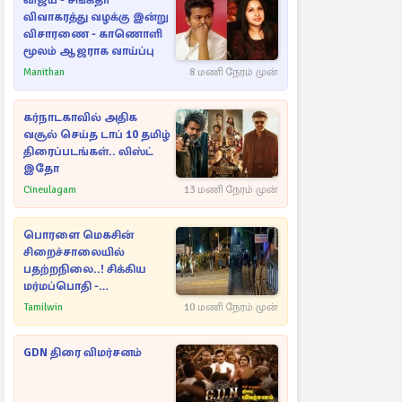
விஜய் - சங்கீதா
விவாகரத்து வழக்கு இன்று
விசாரணை - காணொளி
மூலம் ஆஜராக வாய்ப்பு
Manithan
8 மணி நேரம் முன்
கர்நாடகாவில் அதிக
வசூல் செய்த டாப் 10 தமிழ்
திரைப்படங்கள்.. லிஸ்ட்
இதோ
Cineulagam
13 மணி நேரம் முன்
பொரளை மெகசின்
சிறைச்சாலையில்
பதற்றநிலை..! சிக்கிய
மர்மப்பொதி -
பின்னணியில் வெளியான
Tamilwin
10 மணி நேரம் முன்
காரணம்
GDN திரை விமர்சனம்