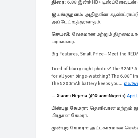
திரை:
6.88 இன்ச் HD+ டிஸ்ப்ளேவுடன்
இயங்குதளம்:
அதிநவீன ஆண்ட்ராய்டு
அப்டேட் உத்தரவாதம்.
செயலி:
வேகமான மற்றும் திறமையான 
ப்ராஸஸர்.
Big Features, Small Price—Meet the RED
Tired of blurry night photos? The 32MP A
for all your binge-watching? The 6.88” imm
The 5200mAh battery keeps you…
pic.tw
— Xiaomi Nigeria (@XiaomiNigeria)
April
பின்புற கேமரா:
தெளிவான மற்றும் து
பிரதான கேமரா.
முன்புற கேமரா:
அட்டகாசமான செல்ஃப