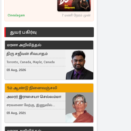
Cineulagam
7 மணி நேரம் முன்
துயர் பகிர்வு
மரண அறிவித்தல்
திரு சஜீவன் சிவபாதம்
Toronto, Canada, Maple, Canada
03 Aug, 2026
5ம் ஆண்டு நினைவஞ்சலி
அமரர் இராசையா செல்லம்மா
சரவணை மேற்கு, இணுவில்
கிழக்கு
03 Aug, 2021
மரண அறிவித்தல்