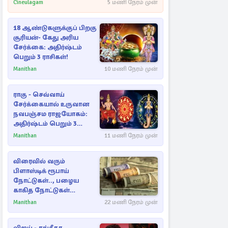
Cineulagam
5 மணி நேரம் முன்
18 ஆண்டுகளுக்குப் பிறகு
சூரியன்- கேது அரிய
சேர்க்கை: அதிர்ஷ்டம்
பெறும் 3 ராசிகள்!
Manithan
10 மணி நேரம் முன்
ராகு - செவ்வாய்
சேர்க்கையால் உருவான
நவபஞ்சம ராஜயோகம்:
அதிர்ஷ்டம் பெறும் 3
ராசிகள்!
Manithan
11 மணி நேரம் முன்
விரைவில் வரும்
பிளாஸ்டிக் ரூபாய்
நோட்டுகள்.., பழைய
காகித நோட்டுகள்
செல்லுமா?
Manithan
22 மணி நேரம் முன்