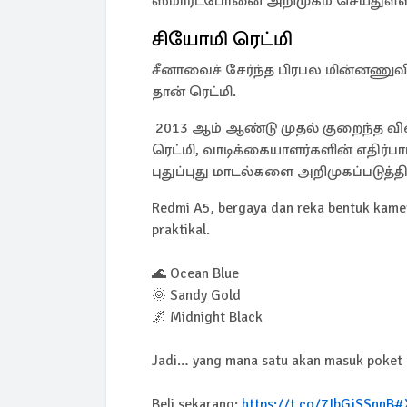
ஸ்மார்ட்போனை அறிமுகம் செய்துள்ள
சியோமி ரெட்மி
சீனாவைச் சேர்ந்த பிரபல மின்னணு
தான் ரெட்மி.
2013 ஆம் ஆண்டு முதல் குறைந்த வ
ரெட்மி, வாடிக்கையாளர்களின் எதிர்பா
புதுப்புது மாடல்களை அறிமுகப்படுத்த
Redmi A5, bergaya dan reka bentuk kame
praktikal.
🌊 Ocean Blue
🌞 Sandy Gold
🌌 Midnight Black
Jadi… yang mana satu akan masuk poket
Beli sekarang:
https://t.co/7IbGjSSnnB
#