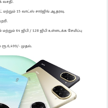
் வசதி.
் மற்றும் 15 வாட்ஸ் சார்ஜிங் ஆதரவு.
்றரி.
் மற்றும் 64 ஜிபி / 128 ஜிபி உள்ளடக்க சேமிப்பு
ூ.6,499/- முதல்.