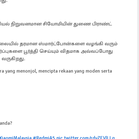
து.
வியல் நிறுவனமான சியோமியின் துணை பிராண்ட்
ிலையில் தரமான ஸ்மார்ட்போன்களை வழங்கி வரும்
ர்ப்புகளை பூர்த்தி செய்யும் விதமாக அவ்வப்போது
ி வருகிறது.
ra yang menonjol, mencipta rekaan yang moden serta
 anda?
XiaomiMalaysia
#RedmiA5
pic.twitter.com/rdyZEVlLLq