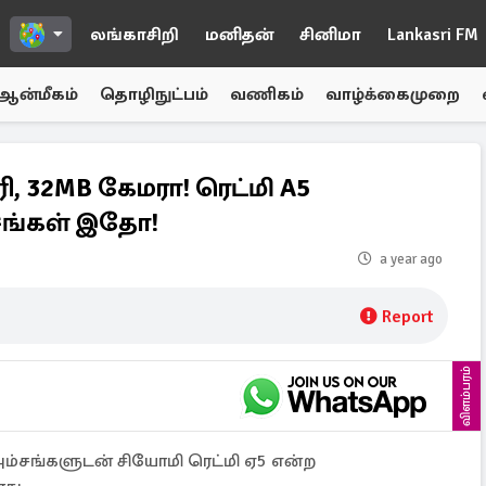
லங்காசிறி
மனிதன்
சினிமா
Lankasri FM
ஆன்மீகம்
தொழிநுட்பம்
வணிகம்
வாழ்க்கைமுறை
ரி, 32MB கேமரா! ரெட்மி A5
்சங்கள் இதோ!
a year ago
Report
விளம்பரம்
்சங்களுடன் சியோமி ரெட்மி ஏ5 என்ற