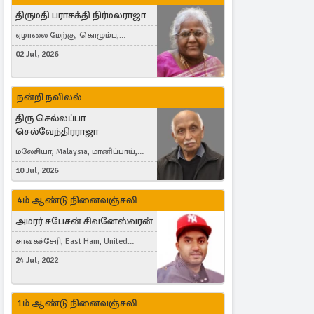
திருமதி பராசக்தி நிர்மலராஜா
ஏழாலை மேற்கு, கொழும்பு,
தங்காலை, London, United Kingdom
02 Jul, 2026
நன்றி நவிலல்
திரு செல்லப்பா
செல்வேந்திரராஜா
மலேசியா, Malaysia, மானிப்பாய்,
Duisburg, Germany, London, United
10 Jul, 2026
Kingdom
4ம் ஆண்டு நினைவஞ்சலி
அமரர் சபேசன் சிவனேஸ்வரன்
சாவகச்சேரி, East Ham, United
Kingdom
24 Jul, 2022
1ம் ஆண்டு நினைவஞ்சலி