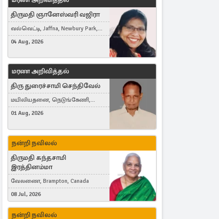
திருமதி ஞானேஸ்வரி வஜிரா
வல்வெட்டி, Jaffna, Newbury Park,
United Kingdom
04 Aug, 2026
மரண அறிவித்தல்
திரு துரைச்சாமி செந்திவேல்
மயிலியதனை, நெடுங்கேணி,
கம்பர்மலை
01 Aug, 2026
நன்றி நவிலல்
திருமதி கந்தசாமி
இரத்தினம்மா
வேலணை, Brampton, Canada
08 Jul, 2026
நன்றி நவிலல்