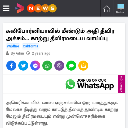
Desktop
கலிபோர்னியாவில் மீண்டும் அதி தீவிர
அச்சம்... காற்று தீவிரமடைய வாய்ப்பு
Wildfire
California
By Arbin
2 years ago
விளம்பரம்
அமெரிக்காவின் லாஸ் ஏஞ்சல்ஸில் ஒரு வாரத்துக்கும்
மேலாக நீடித்து வரும் காட்டுத் தீயைத் தூண்டிய காற்று
மேலும் தீவிரமடையும் என்று முன்னெச்சரிக்கை
விடுக்கப்பட்டுள்ளது.