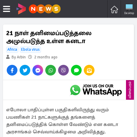
Desktop
21 நாள் தனிமைப்படுத்தலை
அமுல்படுத்த உள்ள கனடா
Africa
Ebola virus
By Arbin
2 months ago
விளம்பரம்
எபோலா பாதிப்புள்ள பகுதிகளிலிருந்து வரும்
பயணிகள் 21 நாட்களுக்குத் தங்களைத்
தனிமைப்படுத்திக் கொள்ள வேண்டும் என கனடா
அரசாங்கம் செவ்வாய்க்கிழமை அறிவித்தது.